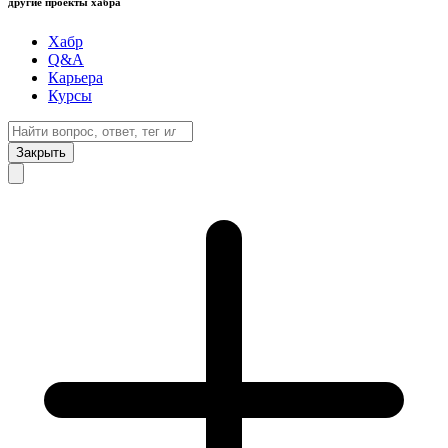
другие проекты хабра
Хабр
Q&A
Карьера
Курсы
Закрыть