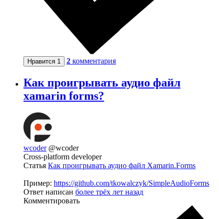
2
комментария
Нравится
1
Как проигрывать аудио файл
xamarin forms?
wcoder
@wcoder
Cross-platform developer
Статья
Как проигрывать аудио файл Xamarin.Forms
Пример:
https://github.com/tkowalczyk/SimpleAudioForms
Ответ написан
более трёх лет назад
Комментировать