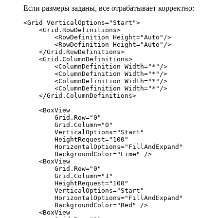
Если размеры заданы, все отрабатывает корректно:
<Grid VerticalOptions="Start">

    <Grid.RowDefinitions>

        <RowDefinition Height="Auto"/>

        <RowDefinition Height="Auto"/>

    </Grid.RowDefinitions>

    <Grid.ColumnDefinitions>

        <ColumnDefinition Width="*"/>

        <ColumnDefinition Width="*"/>

        <ColumnDefinition Width="*"/>

        <ColumnDefinition Width="*"/>

    </Grid.ColumnDefinitions>

    <BoxView 

        Grid.Row="0"

        Grid.Column="0"

        VerticalOptions="Start"

        HeightRequest="100"

        HorizontalOptions="FillAndExpand"

        BackgroundColor="Lime" />

    <BoxView

        Grid.Row="0"

        Grid.Column="1"

        HeightRequest="100"

        VerticalOptions="Start"

        HorizontalOptions="FillAndExpand"

        BackgroundColor="Red" />

    <BoxView
