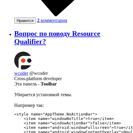
2
комментария
Нравится
Вопрос по поводу Resource
Qualifier?
wcoder
@wcoder
Cross-platform developer
Эта панель -
Toolbar
Убирается установкой темы.
Например так:
<style name="AppTheme.NoActionBar">

    <item name="windowNoTitle">true</item>

    <item name="windowActionBar">false</item>

    <item name="android:windowFullscreen">true</it
    <item name="android:windowContentOverlay">@nul