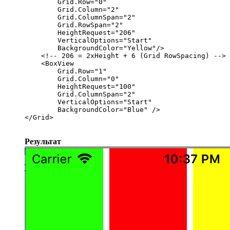
        Grid.Row="0"

        Grid.Column="2"

        Grid.ColumnSpan="2"

        Grid.RowSpan="2"

        HeightRequest="206" 

        VerticalOptions="Start"

        BackgroundColor="Yellow"/>

    <!-- 206 = 2xHeight + 6 (Grid RowSpacing) -->

    <BoxView

        Grid.Row="1"

        Grid.Column="0"

        HeightRequest="100"

        Grid.ColumnSpan="2"

        VerticalOptions="Start"

        BackgroundColor="Blue" />

</Grid>
Результат