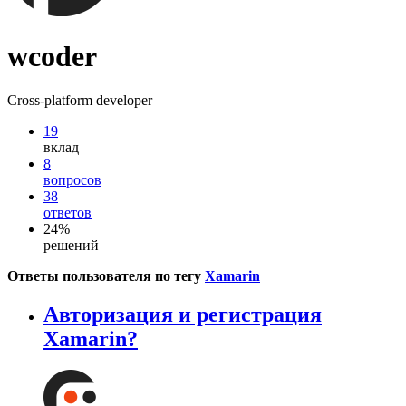
wcoder
Cross-platform developer
19
вклад
8
вопросов
38
ответов
24%
решений
Ответы пользователя по тегу
Xamarin
Авторизация и регистрация
Xamarin?