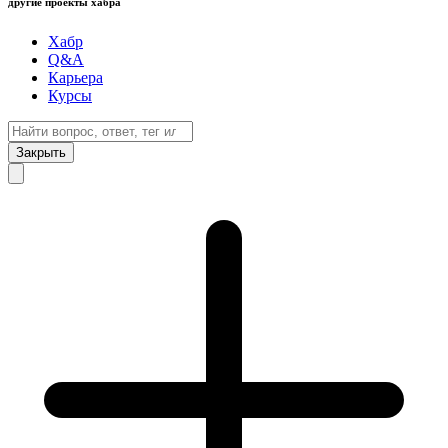
другие проекты хабра
Хабр
Q&A
Карьера
Курсы
Закрыть