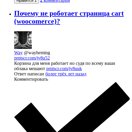
2
комментария
Нравится
1
Почему не роботает страница cart
(woocomerce)?
Way
@wayheming
prntscr.com/jv8u52
Корзина для меня работает но судя по всему ваши
облака мешают
prntscr.com/jv8uuk
Ответ написан
более трёх лет назад
Комментировать