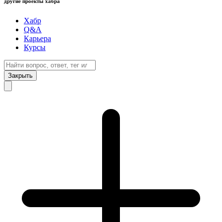
другие проекты хабра
Хабр
Q&A
Карьера
Курсы
Закрыть