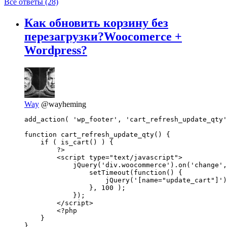
Все ответы (28)
Как обновить корзину без
перезагрузки?Woocomerce +
Wordpress?
Way
@wayheming
add_action( 'wp_footer', 'cart_refresh_update_qty'
function cart_refresh_update_qty() {

    if ( is_cart() ) {

        ?>

        <script type="text/javascript">

            jQuery('div.woocommerce').on('change',
                setTimeout(function() {

                    jQuery('[name="update_cart"]')
                }, 100 );

            });

        </script>

        <?php

    }

}