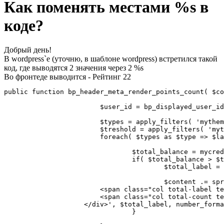
Как поменять местами %s в
коде?
Добрый день!
В wordpress`е (уточню, в шаблоне wordpress) встретился такой
код, где выводятся 2 значения через 2 %s
Во фронтеде выводится - Рейтинг 22
public function bp_header_meta_render_points_count( $co
			$user_id = bp_displayed_user_id();

			$types = apply_filters( 'mytheme/mycred/bp_member_header_display_point_types', mycred_get_types() );

			$treshold = apply_filters( 'mytheme/buddypress/member_header_points_treshold', -1 );

			foreach( $types as $type => $label ) {

				$total_balance = mycred_get_users_balance( $user_id, $type );

				if( $total_balance > $treshold ) {

					$total_label = sprintf( __( 'Total %s', 'mytheme' ), $label );

					$content .= sprintf( '<div class="row">

                        <span class="col total-label te
                        <span class="col total-count te
                    </div>', $total_label, number_forma
				}
