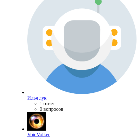
Илья лук
1 ответ
0 вопросов
VoidVolker