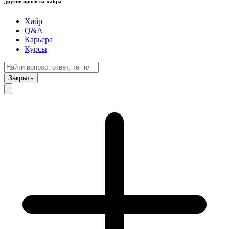
другие проекты хабра
Хабр
Q&A
Карьера
Курсы
Закрыть