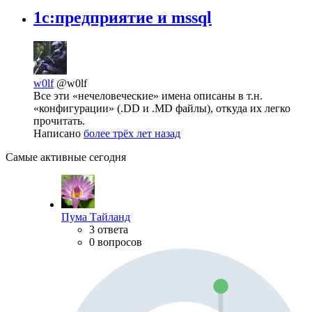
1c:предприятие и mssql
w0lf
@w0lf
Все эти «нечеловеческие» имена описаны в т.н.
«конфигурации» (.DD и .MD файлы), откуда их легко
прочитать.
Написано
более трёх лет назад
Самые активные сегодня
Пума Тайланд
3 ответа
0 вопросов