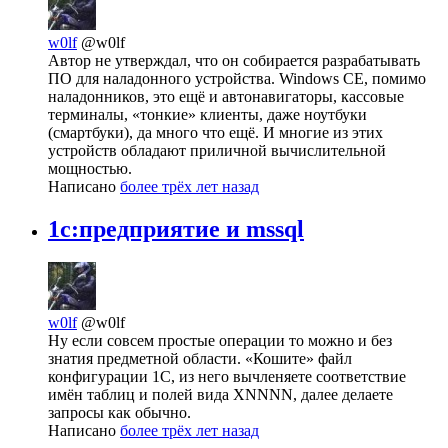
w0lf
@w0lf
Автор не утверждал, что он собирается разрабатывать
ПО для наладонного устройства. Windows CE, помимо
наладонников, это ещё и автонавигаторы, кассовые
терминалы, «тонкие» клиенты, даже ноутбуки
(смартбуки), да много что ещё. И многие из этих
устройств обладают приличной вычислительной
мощностью.
Написано
более трёх лет назад
1c:предприятие и mssql
w0lf
@w0lf
Ну если совсем простые операции то можно и без
знатия предметной области. «Кошите» файл
конфигурации 1С, из него вычленяете соответствие
имён таблиц и полей вида XNNNN, далее делаете
запросы как обычно.
Написано
более трёх лет назад