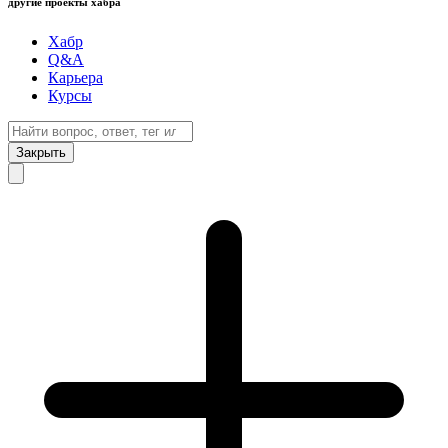
другие проекты хабра
Хабр
Q&A
Карьера
Курсы
Закрыть