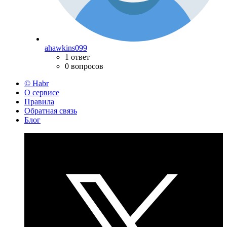
ahawkins099
1 ответ
0 вопросов
© Habr
О сервисе
Правила
Обратная связь
Блог