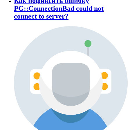
Как пофиксить ошибку
PG::ConnectionBad could not
connect to server?