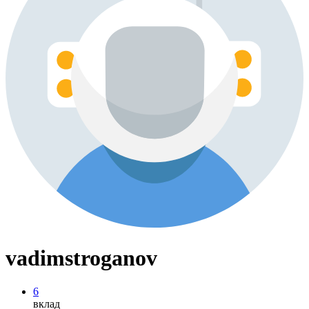
vadimstroganov
6
вклад