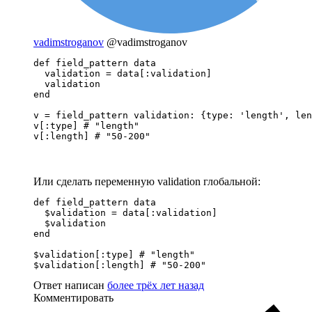
vadimstroganov
@vadimstroganov
def field_pattern data

  validation = data[:validation]

  validation

end

v = field_pattern validation: {type: 'length', len
v[:type] # "length"

v[:length] # "50-200"
Или сделать переменную validation глобальной:
def field_pattern data

  $validation = data[:validation]

  $validation

end

$validation[:type] # "length"

$validation[:length] # "50-200"
Ответ написан
более трёх лет назад
Комментировать