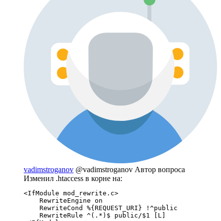
vadimstroganov
@vadimstroganov
Автор вопроса
Изменил .htaccess в корне на:
<IfModule mod_rewrite.c>

    RewriteEngine on

    RewriteCond %{REQUEST_URI} !^public

    RewriteRule ^(.*)$ public/$1 [L]
