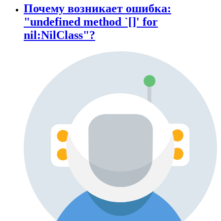
Почему возникает ошибка:
"undefined method `[]' for
nil:NilClass"?