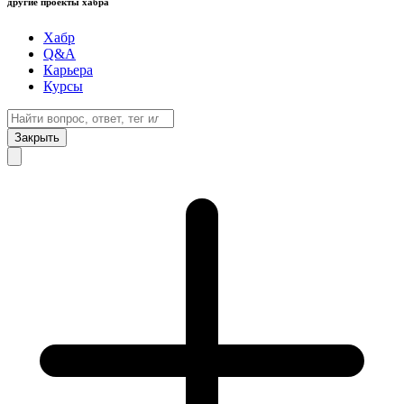
другие проекты хабра
Хабр
Q&A
Карьера
Курсы
Закрыть