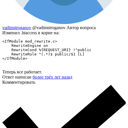
vadimstroganov
@vadimstroganov
Автор вопроса
Изменил .htaccess в корне на:
<IfModule mod_rewrite.c>

    RewriteEngine on

    RewriteCond %{REQUEST_URI} !^public

    RewriteRule ^(.*)$ public/$1 [L]

</IfModule>
Теперь все работает.
Ответ написан
более трёх лет назад
Комментировать