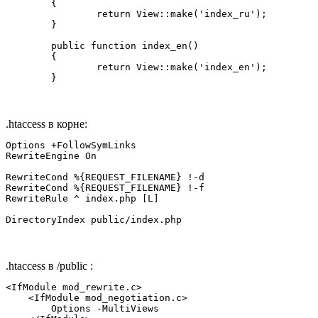
	{

		return View::make('index_ru');

	}

	public function index_en()

	{

		return View::make('index_en');

	}
.htaccess в корне:
Options +FollowSymLinks

RewriteEngine On

RewriteCond %{REQUEST_FILENAME} !-d

RewriteCond %{REQUEST_FILENAME} !-f

RewriteRule ^ index.php [L]

DirectoryIndex public/index.php
.htaccess в /public :
<IfModule mod_rewrite.c>

    <IfModule mod_negotiation.c>

        Options -MultiViews
