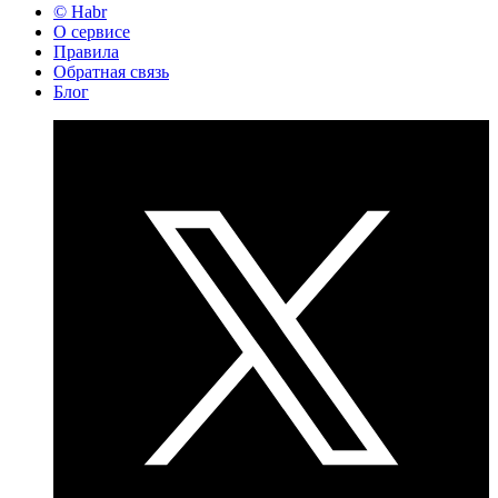
© Habr
О сервисе
Правила
Обратная связь
Блог