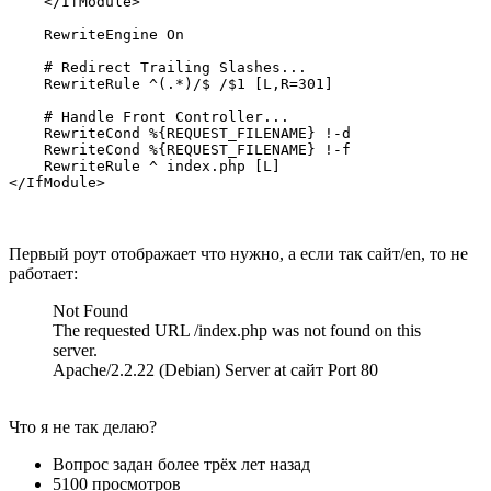
    </IfModule>

    RewriteEngine On

    # Redirect Trailing Slashes...

    RewriteRule ^(.*)/$ /$1 [L,R=301]

    # Handle Front Controller...

    RewriteCond %{REQUEST_FILENAME} !-d

    RewriteCond %{REQUEST_FILENAME} !-f

    RewriteRule ^ index.php [L]

</IfModule>
Первый роут отображает что нужно, а если так сайт/en, то не
работает:
Not Found
The requested URL /index.php was not found on this
server.
Apache/2.2.22 (Debian) Server at сайт Port 80
Что я не так делаю?
Вопрос задан
более трёх лет назад
5100 просмотров