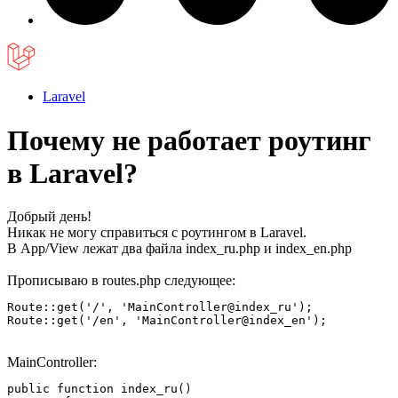
Laravel
Почему не работает роутинг
в Laravel?
Добрый день!
Никак не могу справиться с роутингом в Laravel.
В App/View лежат два файла index_ru.php и index_en.php
Прописываю в routes.php следующее:
Route::get('/', 'MainController@index_ru');

Route::get('/en', 'MainController@index_en');
MainController:
public function index_ru()
