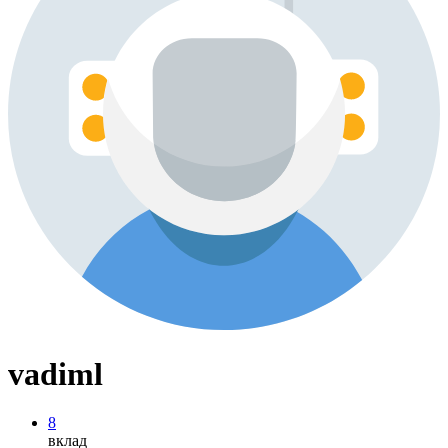
vadiml
8
вклад