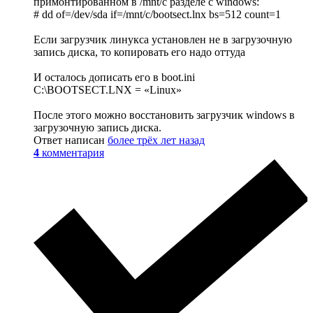
примонтированном в /mnt/c разделе с windows:
# dd of=/dev/sda if=/mnt/c/bootsect.lnx bs=512 count=1
Если загрузчик линукса установлен не в загрузочную
запись диска, то копировать его надо оттуда
И осталось дописать его в boot.ini
C:\BOOTSECT.LNX = «Linux»
После этого можно восстановить загрузчик windows в
загрузочную запись диска.
Ответ написан
более трёх лет назад
4
комментария