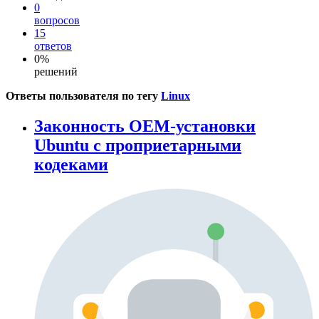
0
вопросов
15
ответов
0%
решений
Ответы пользователя по тегу
Linux
Законность OEM-установки
Ubuntu с проприетарными
кодеками