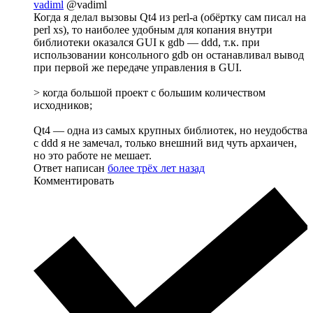
vadiml
@vadiml
Когда я делал вызовы Qt4 из perl-a (обёртку сам писал на
perl xs), то наиболее удобным для копания внутри
библиотеки оказался GUI к gdb — ddd, т.к. при
использовании консольного gdb он останавливал вывод
при первой же передаче управления в GUI.
> когда большой проект с большим количеством
исходников;
Qt4 — одна из самых крупных библиотек, но неудобства
с ddd я не замечал, только внешний вид чуть архаичен,
но это работе не мешает.
Ответ написан
более трёх лет назад
Комментировать