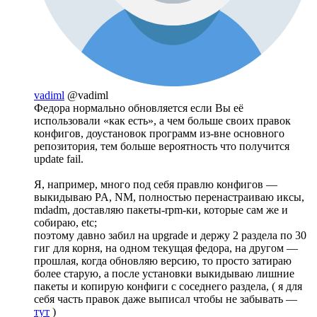
vadiml
@vadiml
Федора нормально обновляется если Вы её
использовали «как есть», а чем больше своих правок
конфигов, доустановок программ из-вне основного
репозитория, тем больше вероятность что получится
update fail.
Я, например, много под себя правлю конфигов —
выкидываю PA, NM, полностью перенастраиваю иксы,
mdadm, доставляю пакеты-rpm-ки, которые сам же и
собираю, etc;
поэтому давно забил на upgrade и держу 2 раздела по 30
гиг для корня, на одном текущая федора, на другом —
прошлая, когда обновляю версию, то просто затираю
более старую, а после установки выкидываю лишние
пакеты и копирую конфиги с соседнего раздела, ( я для
себя часть правок даже выписал чтобы не забывать —
тут
)