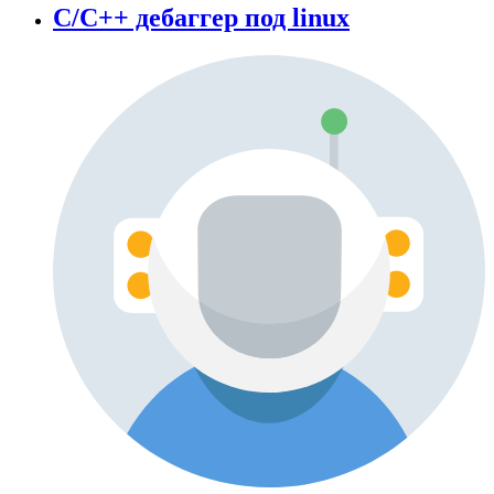
С/С++ дебаггер под linux