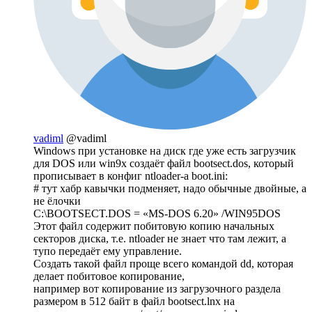
vadiml
@vadiml
Windows при установке на диск где уже есть загрузчик
для DOS или win9x создаёт файл bootsect.dos, который
прописывает в конфиг ntloader-а boot.ini:
# тут хабр кавычки подменяет, надо обычные двойные, а
не ёлочки
C:\BOOTSECT.DOS = «MS-DOS 6.20» /WIN95DOS
Этот файл содержит побитовую копию начальных
секторов диска, т.е. ntloader не знает что там лежит, а
тупо передаёт ему управление.
Создать такой файл проще всего командой dd, которая
делает побитовое копирование,
например вот копирование из загрузочного раздела
размером в 512 байт в файл bootsect.lnx на