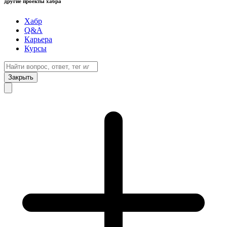
другие проекты хабра
Хабр
Q&A
Карьера
Курсы
Закрыть