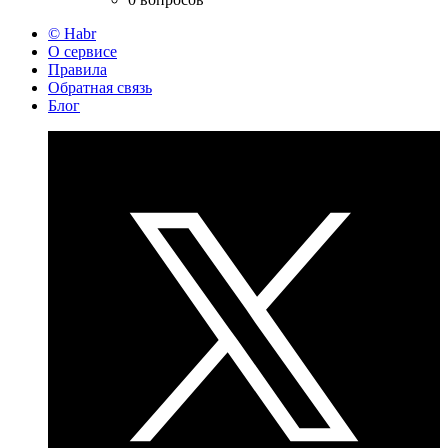
© Habr
О сервисе
Правила
Обратная связь
Блог