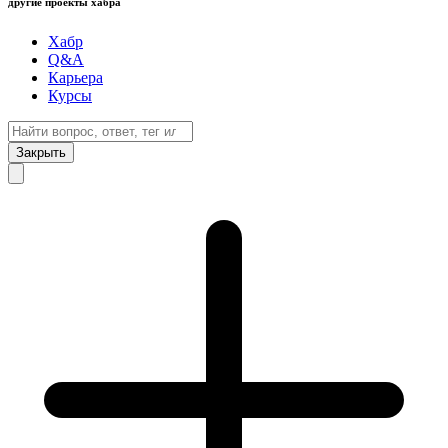
другие проекты хабра
Хабр
Q&A
Карьера
Курсы
Закрыть