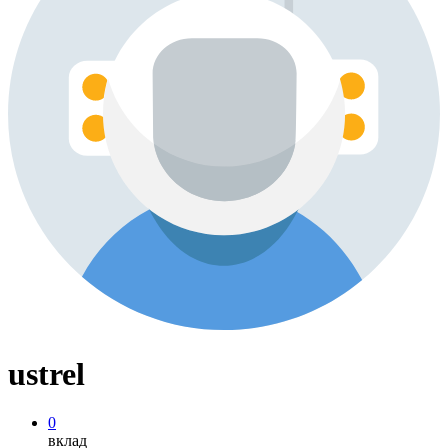
ustrel
0
вклад