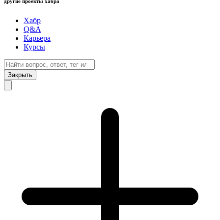
другие проекты хабра
Хабр
Q&A
Карьера
Курсы
Закрыть