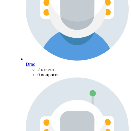
Drno
2 ответа
0 вопросов