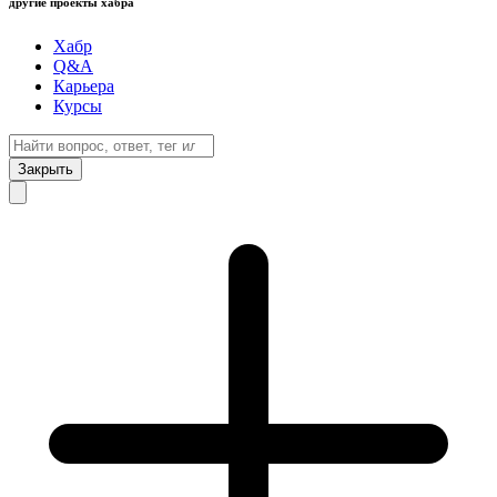
другие проекты хабра
Хабр
Q&A
Карьера
Курсы
Закрыть