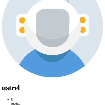
ustrel
0
вклад