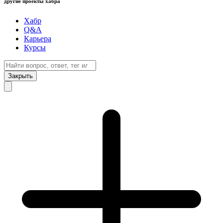
другие проекты хабра
Хабр
Q&A
Карьера
Курсы
Закрыть