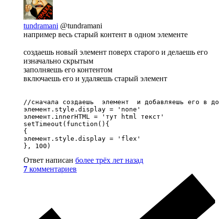
tundramani
@tundramani
например весь старый контент в одном элементе
создаешь новый элемент поверх старого и делаешь его
изначально скрытым
заполняешь его контентом
включаешь его и удаляешь старый элемент
//сначала создаешь  элемент  и добавляешь его в до
элемент.style.display = 'none'

элемент.innerHTML = 'тут html текст'

setTimeout(function(){

{

элемент.style.display = 'flex'

}, 100)
Ответ написан
более трёх лет назад
7
комментариев