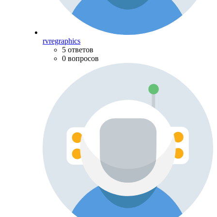
rvregraphics
5 ответов
0 вопросов