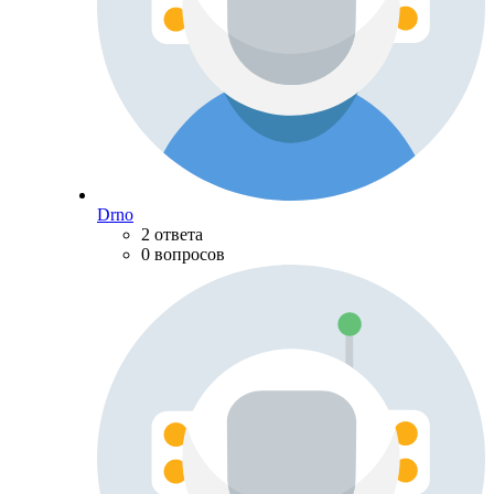
Drno
2 ответа
0 вопросов