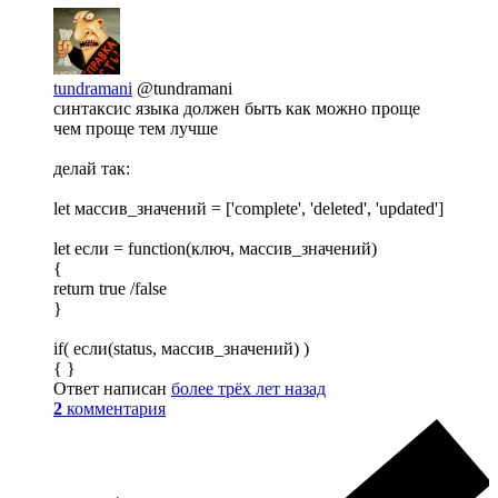
tundramani
@tundramani
синтаксис языка должен быть как можно проще
чем проще тем лучше
делай так:
let массив_значений = ['complete', 'deleted', 'updated']
let если = function(ключ, массив_значений)
{
return true /false
}
if( если(status, массив_значений) )
{ }
Ответ написан
более трёх лет назад
2
комментария