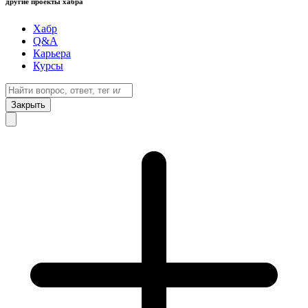
другие проекты хабра
Хабр
Q&A
Карьера
Курсы
Закрыть