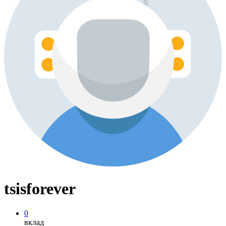
tsisforever
0
вклад