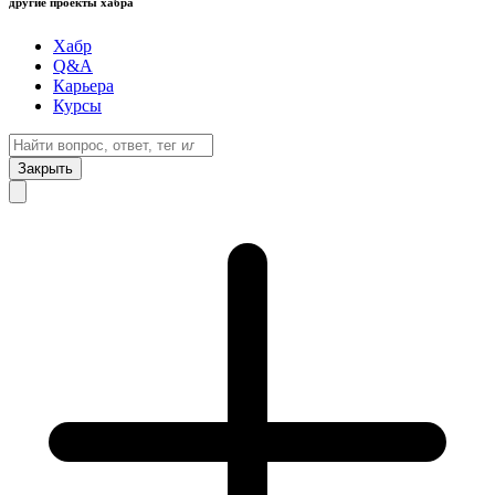
другие проекты хабра
Хабр
Q&A
Карьера
Курсы
Закрыть