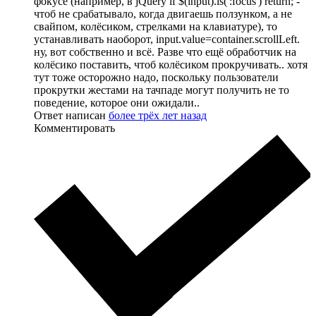
фокусе (например, в jQuery if $(input).is(':focus') return; -
чтоб не срабатывало, когда двигаешь ползунком, а не
свайпом, колёсиком, стрелками на клавиатуре), то
устанавливать наоборот, input.value=container.scrollLeft.
ну, вот собственно и всё. Разве что ещё обработчик на
колёсико поставить, чтоб колёсиком прокручивать.. хотя
тут тоже осторожно надо, поскольку пользователи
прокрутки жестами на тачпаде могут получить не то
поведение, которое они ожидали..
Ответ написан
более трёх лет назад
Комментировать