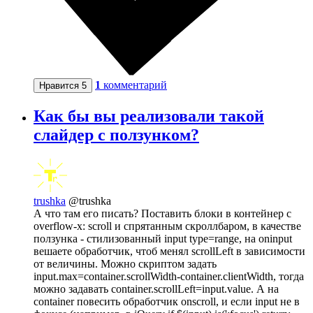
1
комментарий
Нравится
5
Как бы вы реализовали такой
слайдер с ползунком?
trushka
@trushka
А что там его писать? Поставить блоки в контейнер с
overflow-x: scroll и спрятанным скроллбаром, в качестве
ползунка - стилизованный input type=range, на oninput
вешаете обработчик, чтоб менял scrollLeft в зависимости
от величины. Можно скриптом задать
input.max=container.scrollWidth-container.clientWidth, тогда
можно задавать container.scrollLeft=input.value. А на
container повесить обработчик onscroll, и если input не в