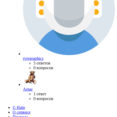
rvregraphics
5 ответов
0 вопросов
Aetae
1 ответ
0 вопросов
© Habr
О сервисе
Правила