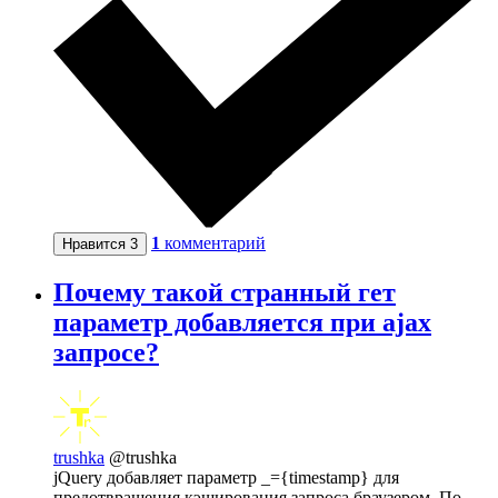
1
комментарий
Нравится
3
Почему такой странный гет
параметр добавляется при ajax
запросе?
trushka
@trushka
jQuery добавляет параметр _={timestamp} для
предотвращения кэширования запроса браузером. По