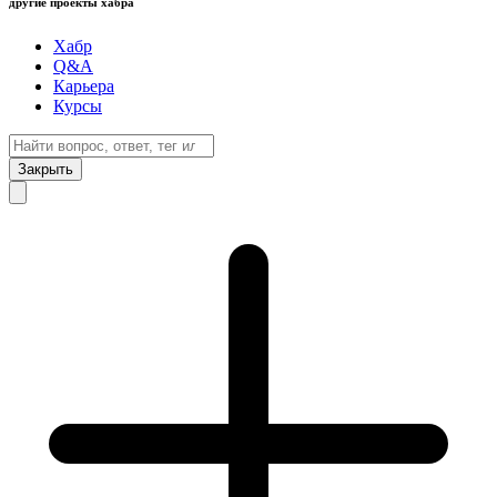
другие проекты хабра
Хабр
Q&A
Карьера
Курсы
Закрыть