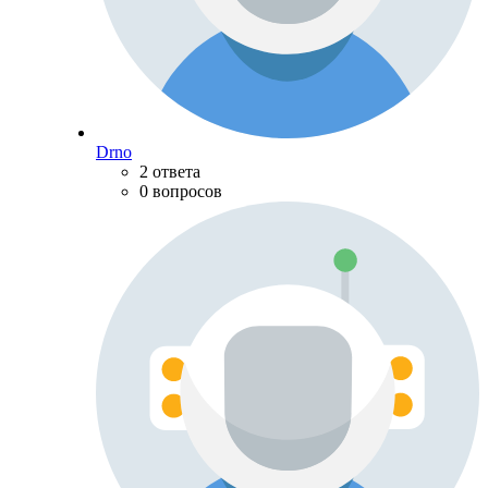
Drno
2 ответа
0 вопросов