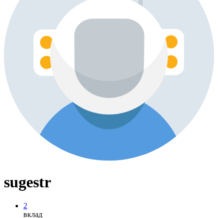
sugestr
2
вклад