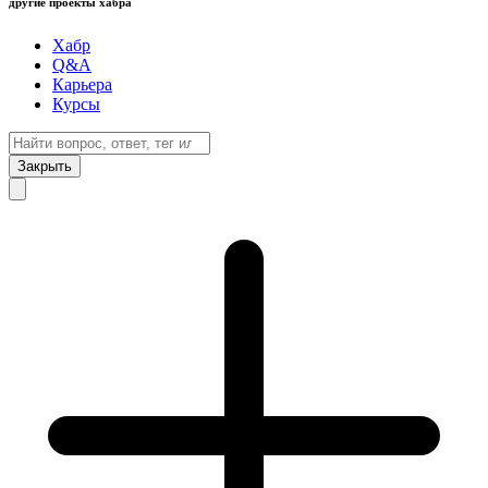
другие проекты хабра
Хабр
Q&A
Карьера
Курсы
Закрыть