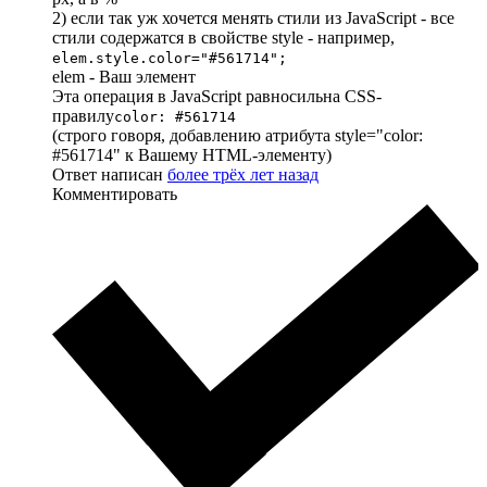
2) если так уж хочется менять стили из JavaScript - все
стили содержатся в свойстве style - например,
elem.style.color="#561714";
elem - Ваш элемент
Эта операция в JavaScript равносильна CSS-
правилу
color: #561714
(строго говоря, добавлению атрибута style="color:
#561714" к Вашему HTML-элементу)
Ответ написан
более трёх лет назад
Комментировать