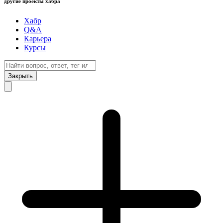
другие проекты хабра
Хабр
Q&A
Карьера
Курсы
Закрыть