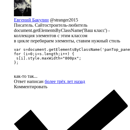
Евгений Бакулин
@stranger2015
Писатель. Сайтостроитель-любитель
document.getElementsByClassName('Ваш класс') -
коллекция элементов с этим классом
в цикле перебираем элементы, ставим нужный стиль
var s=document.getElementsByClassName('panTop_pane
for (i=0;i<s.length;i++) {

 s[i].style.maxWidth="800px";

};
как-то так...
Ответ написан
более трёх лет назад
Комментировать