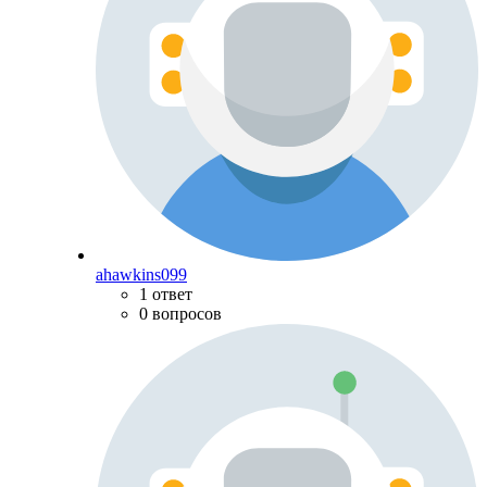
ahawkins099
1 ответ
0 вопросов