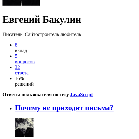
Евгений Бакулин
Писатель. Сайтостроитель-любитель
8
вклад
5
вопросов
32
ответа
16%
решений
Ответы пользователя по тегу
JavaScript
Почему не приходят письма?