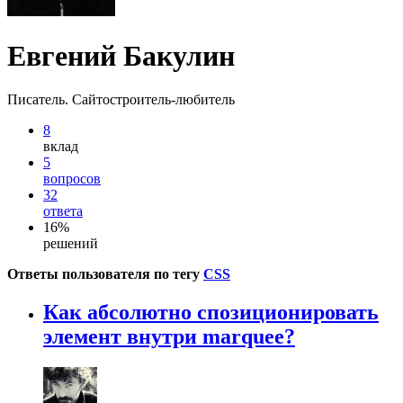
Евгений Бакулин
Писатель. Сайтостроитель-любитель
8
вклад
5
вопросов
32
ответа
16%
решений
Ответы пользователя по тегу
CSS
Как абсолютно спозиционировать
элемент внутри marquee?