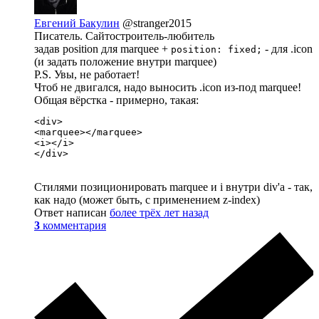
Евгений Бакулин
@stranger2015
Писатель. Сайтостроитель-любитель
задав position для marquee +
- для .icon
position: fixed;
(и задать положение внутри marquee)
P.S. Увы, не работает!
Чтоб не двигался, надо выносить .icon из-под marquee!
Общая вёрстка - примерно, такая:
<div>

<marquee></marquee>

<i></i>

</div>
Стилями позиционировать marquee и i внутри div'а - так,
как надо (может быть, с применением z-index)
Ответ написан
более трёх лет назад
3
комментария