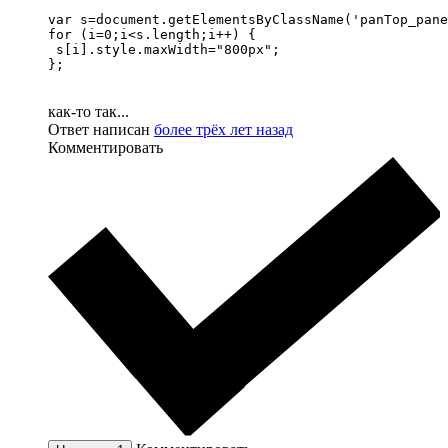
var s=document.getElementsByClassName('panTop_pane
for (i=0;i<s.length;i++) {

 s[i].style.maxWidth="800px";

};
как-то так...
Ответ написан
более трёх лет назад
Комментировать