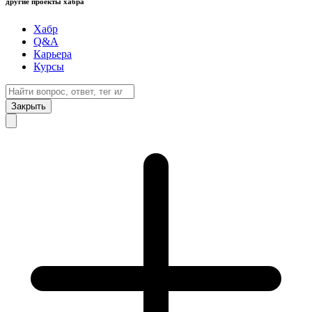
другие проекты хабра
Хабр
Q&A
Карьера
Курсы
Закрыть