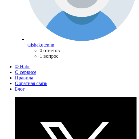
taishakutennn
0 ответов
1 вопрос
© Habr
О сервисе
Правила
Обратная связь
Блог