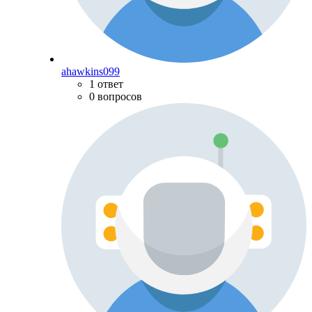
ahawkins099
1 ответ
0 вопросов