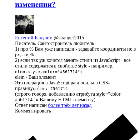
изменении?
Евгений Бакулин
@stranger2015
Писатель. Сайтостроитель-любитель
1) про % Вам уже написали - задавайте координаты не в
px, а в %
2) если так уж хочется менять стили из JavaScript - все
стили содержатся в свойстве style - например,
elem.style.color="#561714";
elem - Ваш элемент
Эта операция в JavaScript равносильна CSS-
правилу
color: #561714
(строго говоря, добавлению атрибута style="color:
#561714" к Вашему HTML-элементу)
Ответ написан
более трёх лет назад
Комментировать