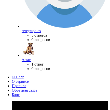
rvregraphics
5 ответов
0 вопросов
Aetae
1 ответ
0 вопросов
© Habr
О сервисе
Правила
Обратная связь
Блог