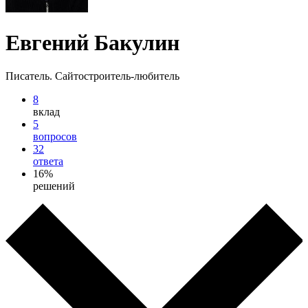
Евгений Бакулин
Писатель. Сайтостроитель-любитель
8
вклад
5
вопросов
32
ответа
16%
решений