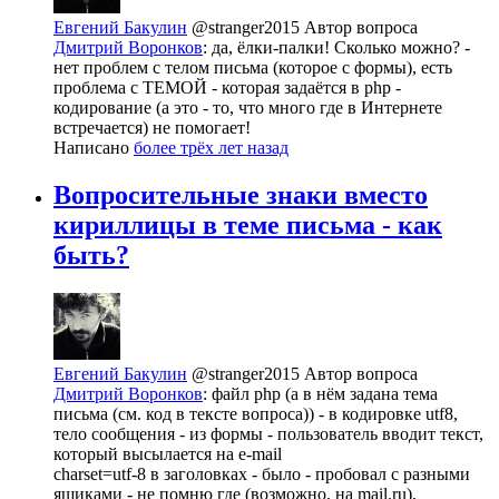
Евгений Бакулин
@stranger2015
Автор вопроса
Дмитрий Воронков
: да, ёлки-палки! Сколько можно? -
нет проблем с телом письма (которое с формы), есть
проблема с ТЕМОЙ - которая задаётся в php -
кодирование (а это - то, что много где в Интернете
встречается) не помогает!
Написано
более трёх лет назад
Вопросительные знаки вместо
кириллицы в теме письма - как
быть?
Евгений Бакулин
@stranger2015
Автор вопроса
Дмитрий Воронков
: файл php (а в нём задана тема
письма (см. код в тексте вопроса)) - в кодировке utf8,
тело сообщения - из формы - пользователь вводит текст,
который высылается на e-mail
charset=utf-8 в заголовках - было - пробовал с разными
ящиками - не помню где (возможно, на mail.ru),