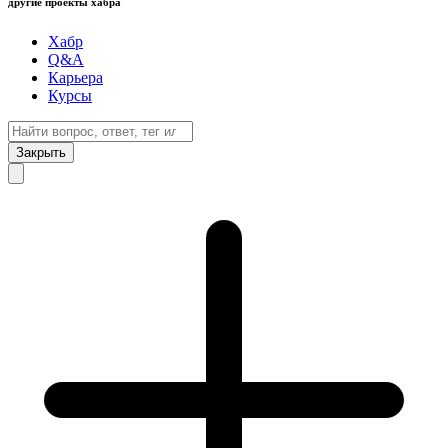
другие проекты хабра
Хабр
Q&A
Карьера
Курсы
Закрыть