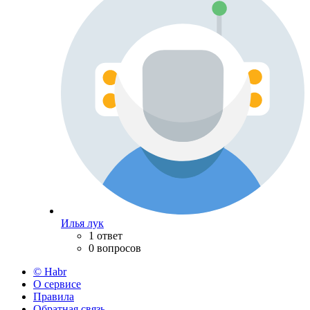
Илья лук
1 ответ
0 вопросов
© Habr
О сервисе
Правила
Обратная связь