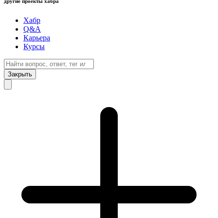
другие проекты хабра
Хабр
Q&A
Карьера
Курсы
Закрыть