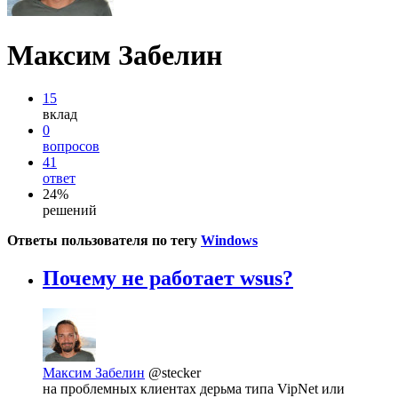
Максим Забелин
15
вклад
0
вопросов
41
ответ
24%
решений
Ответы пользователя по тегу
Windows
Почему не работает wsus?
Максим Забелин
@stecker
на проблемных клиентах дерьма типа VipNet или