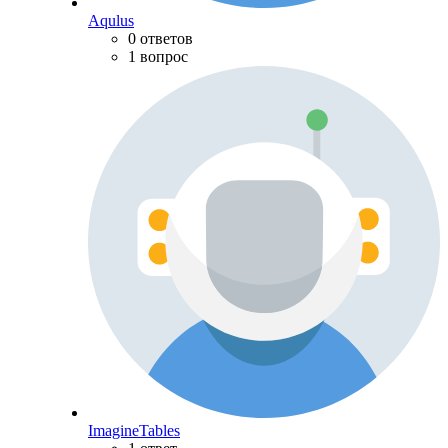
Aqulus
0 ответов
1 вопрос
ImagineTables