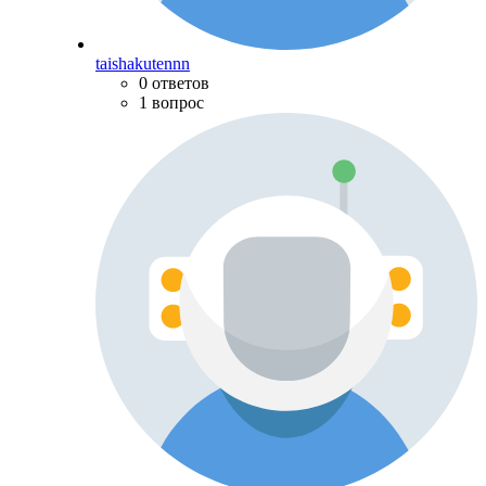
taishakutennn
0 ответов
1 вопрос