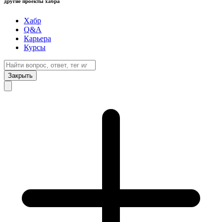
другие проекты хабра
Хабр
Q&A
Карьера
Курсы
Закрыть