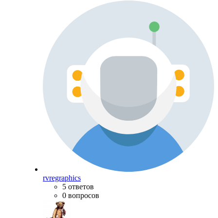
rvregraphics
5 ответов
0 вопросов