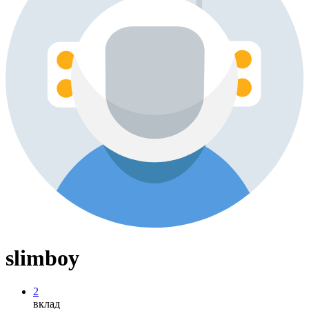
slimboy
2
вклад