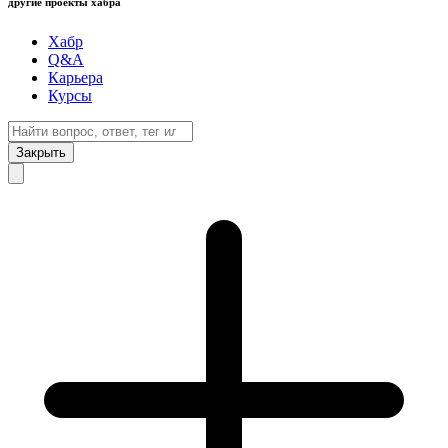
другие проекты хабра
Хабр
Q&A
Карьера
Курсы
Закрыть