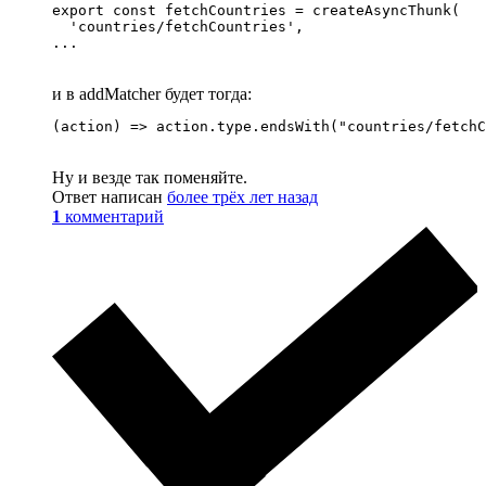
export const fetchCountries = createAsyncThunk(

  'countries/fetchCountries',

...
и в addMatcher будет тогда:
(action) => action.type.endsWith("countries/fetchC
Ну и везде так поменяйте.
Ответ написан
более трёх лет назад
1
комментарий