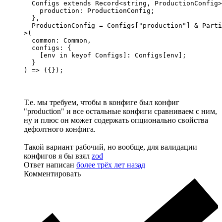
  Configs extends Record<string, ProductionConfig>
    production: ProductionConfig;

  },

  ProductionConfig = Configs["production"] & Parti
>(

  common: Common,

  configs: {

    [env in keyof Configs]: Configs[env];

  }

) => ({});
Т.е. мы требуем, чтобы в конфиге был конфиг
"production" и все остальные конфиги сравниваем с ним,
ну и плюс он может содержать опционально свойства
дефолтного конфига.
Такой вариант рабочий, но вообще, для валидации
конфигов я бы взял
zod
Ответ написан
более трёх лет назад
Комментировать