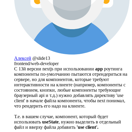
Алексей
@slide13
frontend/web-developer
С 13й версии nextjs при использовании
app
роутинга
компоненты по-умолчанию пытаются отрендериться на
сервере, но для компонентов, которые требуют
интерактивности на клиенте (например, компоненты с
состоянием, кнопки, любые компоненты требующие
браузерный api и т.д.) нужно добавлять директиву 'use
client' в начале файла компонента, чтобы next понимал,
что рендерить его надо на клиенте.
Т.е. в вашем случае, компонент, который будет
использовать
useState
, нужно выделить в отдельный
файл и вверху файла добавить
'use client'.