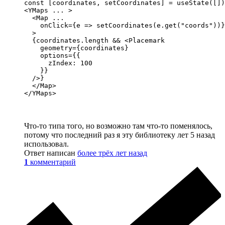
const [coordinates, setCoordinates] = useState([])

<YMaps ... >

  <Map ...

    onClick={e => setCoordinates(e.get("coords"))}

  >

  {coordinates.length && <Placemark

    geometry={coordinates}

    options={{

      zIndex: 100

    }}

  />}

  </Map>

</YMaps>
Что-то типа того, но возможно там что-то поменялось,
потому что последний раз я эту библиотеку лет 5 назад
использовал.
Ответ написан
более трёх лет назад
1
комментарий