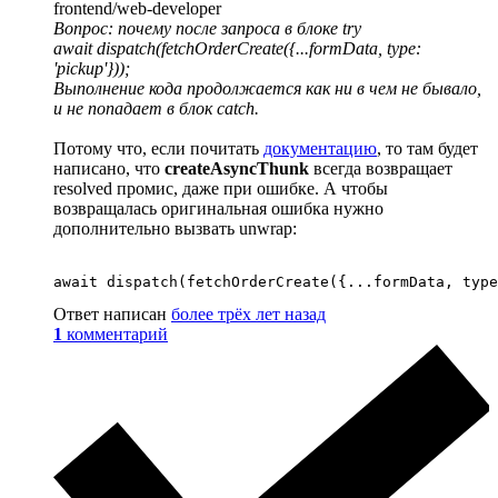
frontend/web-developer
Вопрос: почему после запроса в блоке try
await dispatch(fetchOrderCreate({...formData, type:
'pickup'}));
Выполнение кода продолжается как ни в чем не бывало,
и не попадает в блок catch.
Потому что, если почитать
документацию
, то там будет
написано, что
createAsyncThunk
всегда возвращает
resolved промис, даже при ошибке. А чтобы
возвращалась оригинальная ошибка нужно
дополнительно вызвать unwrap:
await dispatch(fetchOrderCreate({...formData, type
Ответ написан
более трёх лет назад
1
комментарий