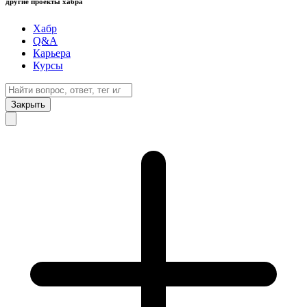
другие проекты хабра
Хабр
Q&A
Карьера
Курсы
Закрыть