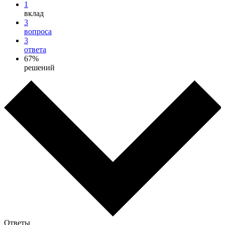
1
вклад
3
вопроса
3
ответа
67%
решений
Ответы