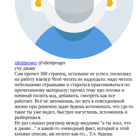
silentproger
@silentproger
учу джаву
Сам прочел 300 страниц, остальное не успел, поскольку
на работу взяли)) Чтоб читать не надоедало, надо читать
небольшими отрывками и стараться практиковаться по
прочитанному материалу: прочел тему про потоки и
начинай пилить код, дебажить, смотреть как все
работает. Всё не запомнишь, но зато в повседневной
жизни при решении задач будешь вспоминать, что где-то
такое ты уже видел, быстрее нагуглишь, вспомнишь и
разберешься.
Не раз слышал разговор между мидлами "а ты знал, что
в джаве..." и какой-то очевидный факт, который в этой
книжке описан, аж нелепо как-то... Т.ч. будешь