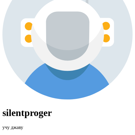
silentproger
учу джаву