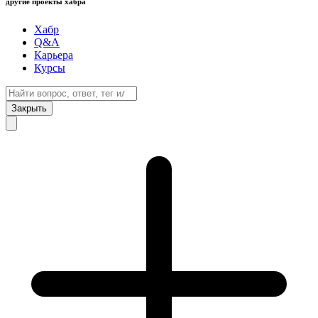
другие проекты хабра
Хабр
Q&A
Карьера
Курсы
Закрыть