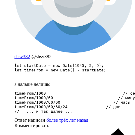
shsv382
@shsv382
let startDate = new Date(1945, 5, 9);

let timeFrom = new Date() - startDate;
а дальше делишь:
timeFrom/1000                                // се
timeFrom/1000/60                           // мину
timeFrom/1000/60/60                      // часы

timeFrom/1000/60/60/24                // дни

//   ... и так далее ...
Ответ написан
более трёх лет назад
Комментировать