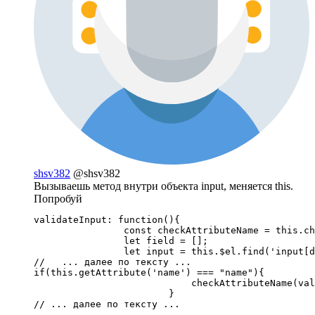
shsv382
@shsv382
Вызываешь метод внутри объекта input, меняется this.
Попробуй
validateInput: function(){

                const checkAttributeName = this.ch
                let field = [];

                let input = this.$el.find('input[d
//   ... далее по тексту ...

if(this.getAttribute('name') === "name"){

                            checkAttributeName(val
                        }

// ... далее по тексту ...