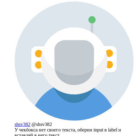
shsv382
@shsv382
У чекбокса нет своего текста, оберни input в label и
вставляй в него текст