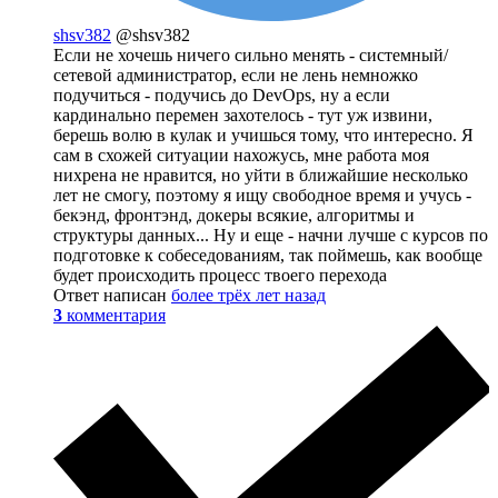
shsv382
@shsv382
Если не хочешь ничего сильно менять - системный/
сетевой администратор, если не лень немножко
подучиться - подучись до DevOps, ну а если
кардинально перемен захотелось - тут уж извини,
берешь волю в кулак и учишься тому, что интересно. Я
сам в схожей ситуации нахожусь, мне работа моя
нихрена не нравится, но уйти в ближайшие несколько
лет не смогу, поэтому я ищу свободное время и учусь -
бекэнд, фронтэнд, докеры всякие, алгоритмы и
структуры данных... Ну и еще - начни лучше с курсов по
подготовке к собеседованиям, так поймешь, как вообще
будет происходить процесс твоего перехода
Ответ написан
более трёх лет назад
3
комментария