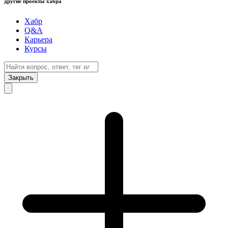
другие проекты хабра
Хабр
Q&A
Карьера
Курсы
Закрыть