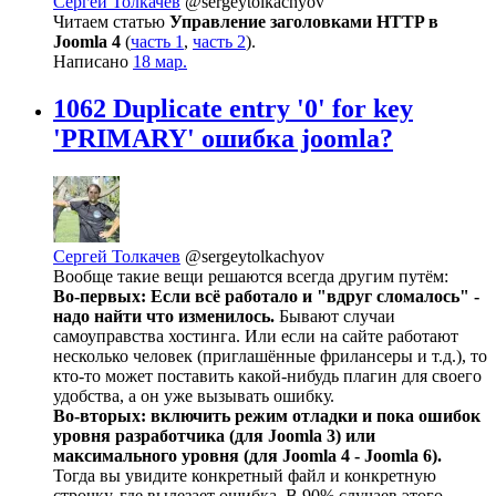
Сергей Толкачев
@sergeytolkachyov
Читаем статью
Управление заголовками HTTP в
Joomla 4
(
часть 1
,
часть 2
).
Написано
18 мар.
1062 Duplicate entry '0' for key
'PRIMARY' ошибка joomla?
Сергей Толкачев
@sergeytolkachyov
Вообще такие вещи решаются всегда другим путём:
Во-первых: Если всё работало и "вдруг сломалось" -
надо найти что изменилось.
Бывают случаи
самоуправства хостинга. Или если на сайте работают
несколько человек (приглашённые фрилансеры и т.д.), то
кто-то может поставить какой-нибудь плагин для своего
удобства, а он уже вызывать ошибку.
Во-вторых: включить режим отладки и пока ошибок
уровня разработчика (для Joomlа 3) или
максимального уровня (для Joomla 4 - Joomla 6).
Тогда вы увидите конкретный файл и конкретную
строчку, где вылезает ошибка. В 90% случаев этого