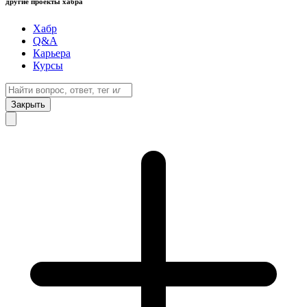
другие проекты хабра
Хабр
Q&A
Карьера
Курсы
Закрыть