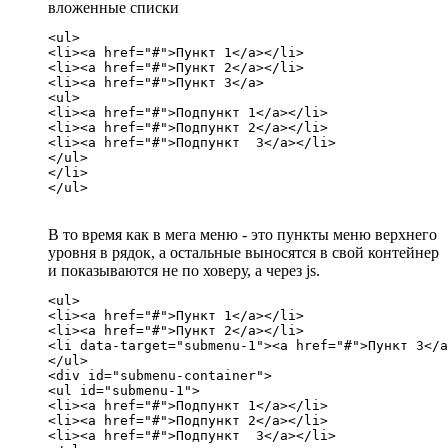
вложенные списки
<ul>

<li><a href="#">Пункт 1</a></li>

<li><a href="#">Пункт 2</a></li>

<li><a href="#">Пункт 3</a>

<ul>

<li><a href="#">Подпункт 1</a></li>

<li><a href="#">Подпункт 2</a></li>

<li><a href="#">Подпункт  3</a></li>

</ul>

</li>

</ul>
В то время как в мега меню - это пункты меню верхнего
уровня в рядок, а остальные выносятся в свой контейнер
и показываются не по ховеру, а через js.
<ul>

<li><a href="#">Пункт 1</a></li>

<li><a href="#">Пункт 2</a></li>

<li data-target="submenu-1"><a href="#">Пункт 3</a
</ul>

<div id="submenu-container">

<ul id="submenu-1">

<li><a href="#">Подпункт 1</a></li>

<li><a href="#">Подпункт 2</a></li>

<li><a href="#">Подпункт  3</a></li>
