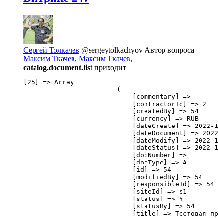
Сергей Толкачев
@sergeytolkachyov
Автор вопроса
Максим Ткачев
,
Максим Ткачев
,
catalog.document.list
приходит
[25] => Array

                        (

                            [commentary] => 

                            [contractorId] => 2

                            [createdBy] => 54

                            [currency] => RUB

                            [dateCreate] => 2022-1
                            [dateDocument] => 2022
                            [dateModify] => 2022-1
                            [dateStatus] => 2022-1
                            [docNumber] => 

                            [docType] => A

                            [id] => 54

                            [modifiedBy] => 54

                            [responsibleId] => 54

                            [siteId] => s1

                            [status] => Y

                            [statusBy] => 54

                            [title] => Тестовая пр