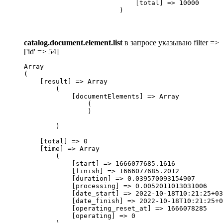
                            [total] => 10000

                        )
catalog.document.element.list
в запросе указываю filter =>
['id' => 54]
Array

(

    [result] => Array

        (

            [documentElements] => Array

                (

                )

        )

    [total] => 0

    [time] => Array

        (

            [start] => 1666077685.1616

            [finish] => 1666077685.2012

            [duration] => 0.039570093154907

            [processing] => 0.0052011013031006

            [date_start] => 2022-10-18T10:21:25+03
            [date_finish] => 2022-10-18T10:21:25+0
            [operating_reset_at] => 1666078285

            [operating] => 0
