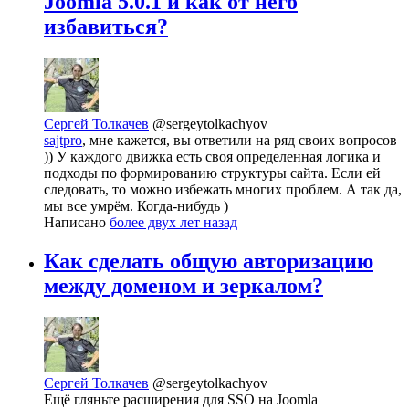
Joomla ‎5.0.1‎ и как от него
избавиться?
Сергей Толкачев
@sergeytolkachyov
sajtpro
, мне кажется, вы ответили на ряд своих вопросов
)) У каждого движка есть своя определенная логика и
подходы по формированию структуры сайта. Если ей
следовать, то можно избежать многих проблем. А так да,
мы все умрём. Когда-нибудь )
Написано
более двух лет назад
Как сделать общую авторизацию
между доменом и зеркалом?
Сергей Толкачев
@sergeytolkachyov
Ещё гляньте расширения для SSO на Joomla