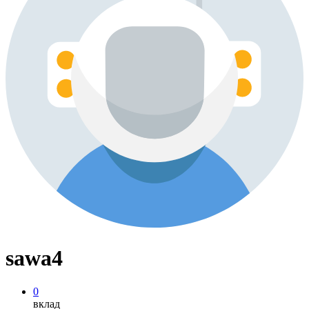
sawa4
0
вклад