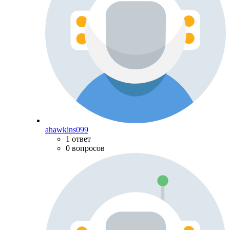
ahawkins099
1 ответ
0 вопросов