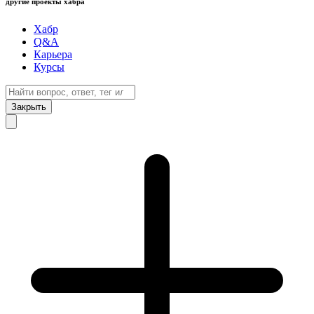
другие проекты хабра
Хабр
Q&A
Карьера
Курсы
Закрыть