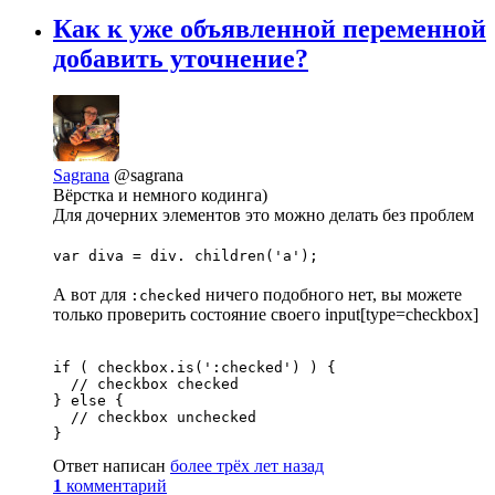
Как к уже объявленной переменной
добавить уточнение?
Sagrana
@sagrana
Вёрстка и немного кодинга)
Для дочерних элементов это можно делать без проблем
var diva = div. children('a');
А вот для
ничего подобного нет, вы можете
:checked
только проверить состояние своего input[type=checkbox]
if ( checkbox.is(':checked') ) {

  // checkbox checked 

} else {

  // checkbox unchecked 

}
Ответ написан
более трёх лет назад
1
комментарий