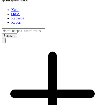
другие проекты хабра
Хабр
Q&A
Карьера
Курсы
Закрыть