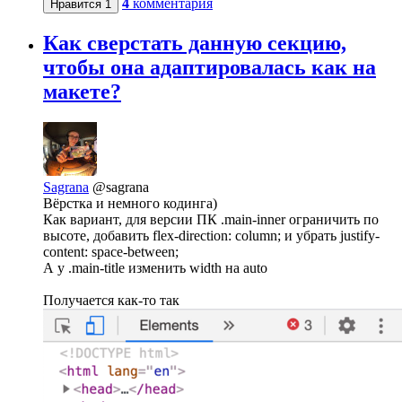
4
комментария
Нравится
1
Как сверстать данную секцию,
чтобы она адаптировалась как на
макете?
Sagrana
@sagrana
Вёрстка и немного кодинга)
Как вариант, для версии ПК .main-inner ограничить по
высоте, добавить flex-direction: column; и убрать justify-
content: space-between;
А у .main-title изменить width на auto
Получается как-то так