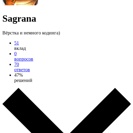
Sagrana
Вёрстка и немного кодинга)
51
вклад
0
вопросов
70
ответов
47%
решений