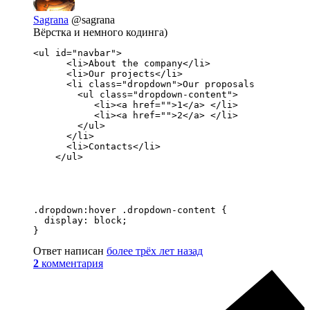
Sagrana
@sagrana
Вёрстка и немного кодинга)
<ul id="navbar">

      <li>About the company</li>

      <li>Our projects</li>

      <li class="dropdown">Our proposals

        <ul class="dropdown-content">

           <li><a href="">1</a> </li>

           <li><a href="">2</a> </li>

        </ul> 

      </li>

      <li>Contacts</li>

    </ul>
.dropdown:hover .dropdown-content {

  display: block;

}
Ответ написан
более трёх лет назад
2
комментария