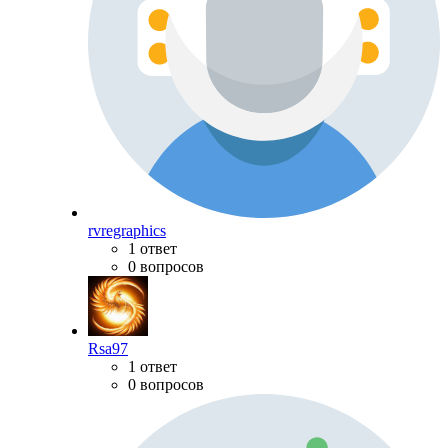
rvregraphics
1 ответ
0 вопросов
Rsa97
1 ответ
0 вопросов