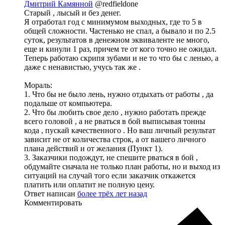
Дмитрий Камянной
@redfieldone
Старый , лысый и без денег.
Я отработал год с минимумом выходных, где то 5 в
общей сложности. Частенько не спал, а бывало и по 2.5
суток, результатов в денежном эквиваленте не много,
еще и кинули 1 раз, причем те от кого точно не ожидал.
Теперь работаю скрипя зубами и не то что бы с ленью, а
даже с ненавистью, учусь так же .
Мораль:
1. Что бы не было лень, нужно отдыхать от работы , да
подальше от компьютера.
2. Что бы любить свое дело , нужно работать прежде
всего головой , а не рваться в бой выписывая тонны
кода , пускай качественного . Но ваш личный результат
зависит не от количества строк, а от вашего личного
плана действий и от желания (Пункт 1).
3. Заказчики подождут, не спешите рваться в бой ,
обдумайте сначала не только план работы, но и выход из
ситуаций на случай того если заказчик откажется
платить или оплатит не полную цену.
Ответ написан
более трёх лет назад
Комментировать