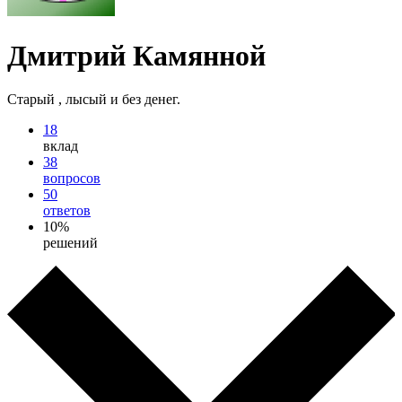
Дмитрий Камянной
Старый , лысый и без денег.
18
вклад
38
вопросов
50
ответов
10%
решений