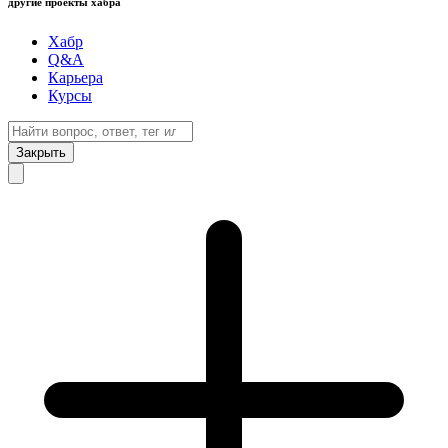
другие проекты хабра
Хабр
Q&A
Карьера
Курсы
Закрыть