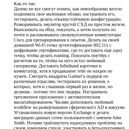
Как-то так:
Далеко не все смогут понять, как невообразимо весело
поднимать свое маленькое облако, настраивать его,
тестировать, делать отказоустойчивую конфигурацию.
Разворачивать эмулятор крутой СХД на простом железе.
Выискивать на eBay, покупать, а затем получать по
почте и распаковывать свежекупленные коммутаторы
Cisco для препарирования и опытов. Делать на своей
домашней Wi-Fi точке аутентификацию 802.11x с
цифровыми сертификатами, где-то доставать еще одну
точку, чтобы делать roaming. Покупать ноутбук с
расчетом на то, чтобы на него встал любимый
гипервизор. Доставать Infiniband карточки и
коммутатор, хотя в продакшене тебе он нахрен не
нужен. Смотреть квадраты Gartner'а лидеров по
различным отраслям, тестировать их решения, о
которых, хотя и слышишь первый раз в жизни, но
делаешь - потому что они лидеры. Настраивать
трехзвенное приложение с автоматическим
масштабированием. Часами допиливать любимый
workflow на развертывание сферического AD в вакууме.
Устанавливать новую версию Exchange и делать
миграцию данных сотен пользователей с именем John
Smith. Ночами траблшутить надоедливую проблему на
своем домашнем стенде, участвовать в бета-программах