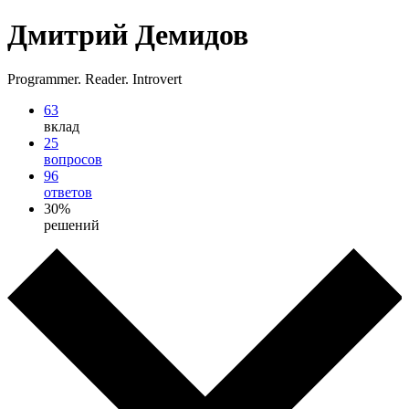
Дмитрий Демидов
Programmer. Reader. Introvert
63
вклад
25
вопросов
96
ответов
30%
решений