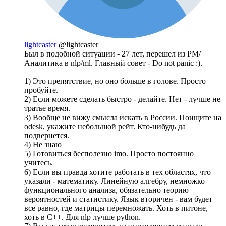
lightcaster
@lightcaster
Был в подобной ситуации - 27 лет, перешел из PM/
Аналитика в nlp/ml. Главный совет - Do not panic :).
1) Это препятствие, но оно больше в голове. Просто
пробуйте.
2) Если можете сделать быстро - делайте. Нет - лучше не
тратье время.
3) Вообще не вижу смысла искать в России. Поищите на
odesk, укажите небольшой рейт. Кто-нибудь да
подвернется.
4) Не знаю
5) Готовиться бесполезно imo. Просто постоянно
учитесь.
6) Если вы правда хотите работать в тех областях, что
указали - математику. Линейную алгебру, немножко
функционального анализа, обязательно теорию
вероятностей и статистику. Язык вторичен - вам будет
все равно, где матрицы перемножать. Хоть в питоне,
хоть в C++. Для nlp лучше python.