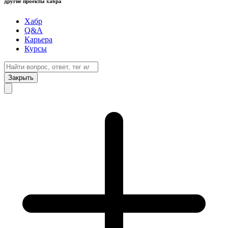
другие проекты хабра
Хабр
Q&A
Карьера
Курсы
Закрыть