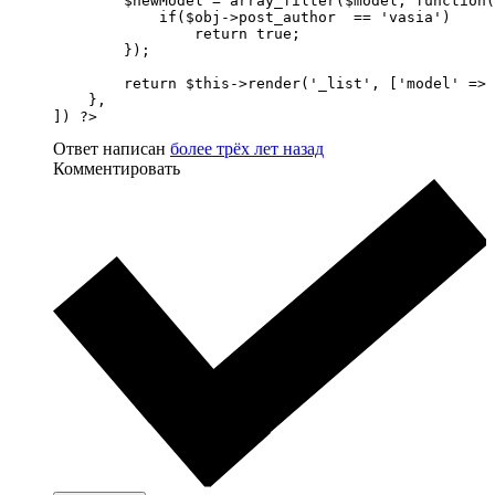
        $newModel = array_filter($model, function(
            if($obj->post_author  == 'vasia')

                return true;

        });

        return $this->render('_list', ['model' => 
    },

]) ?>
Ответ написан
более трёх лет назад
Комментировать