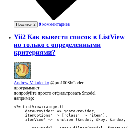
9
комментариев
Нравится
2
Yii2 Как вывести список в ListView
но только с определенными
критериями?
Andrew Vakulenko
@pro100ShCoder
программист
попробуйте просто отфильтровать $model
например:
<?= ListView::widget([

    'dataProvider' => $dataProvider,

    'itemOptions' => ['class' => 'item'],

    'itemView' => function ($model, $key, $index, 