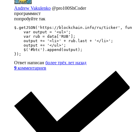
Andrew Vakulenko
@pro100ShCoder
программист
попробуйте так
$.getJSON('https://blockchain.info/ru/ticker', fun
    var output = '<ul>';

    var rub = data['RUB'];

    output += '<li>' + rub.last + '</li>';

    output += '</ul>';

    $('#btc').append(output);

});
Ответ написан
более трёх лет назад
9
комментариев