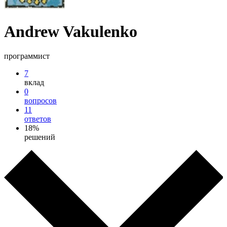
Andrew Vakulenko
программист
7
вклад
0
вопросов
11
ответов
18%
решений