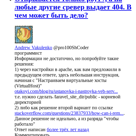
любые другие сревер выдает 404. В
чем может быть дело?
Andrew Vakulenko
@pro100ShCoder
программист
Информации не достаточно, но попробуйте такие
решения:
1) через настройки в apache, как вам предложили в
предыдущем ответе, здесь небольшая инструкция,
начиная с "Настраиваем виртуальные хосты
(VirtualHost)"
otakoyi.com/blog/ru/ustanovka-i-nastroyka-veb-serv...
т.е. нужно сделать /laravel_site_dir/public - корневой
директорией
2) либо как решение второй вариант по ссылке
stackoverflow.com/questions/23837933/how-can-i-rem...
.
Данное решение не идеально, а из разряда "чтобы
работало"
Ответ написан
более трёх лет назад
Комментировать