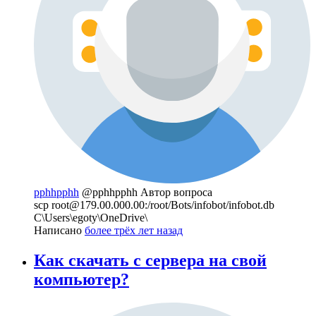
pphhpphh
@pphhpphh
Автор вопроса
scp root@179.00.000.00:/root/Bots/infobot/infobot.db
C\Users\egoty\OneDrive\
Написано
более трёх лет назад
Как скачать с сервера на свой
компьютер?