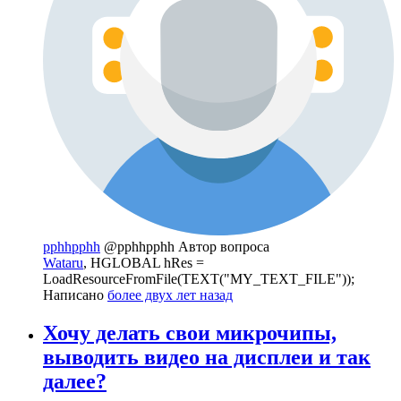
pphhpphh
@pphhpphh
Автор вопроса
Wataru
, HGLOBAL hRes =
LoadResourceFromFile(TEXT("MY_TEXT_FILE"));
Написано
более двух лет назад
Хочу делать свои микрочипы,
выводить видео на дисплеи и так
далее?