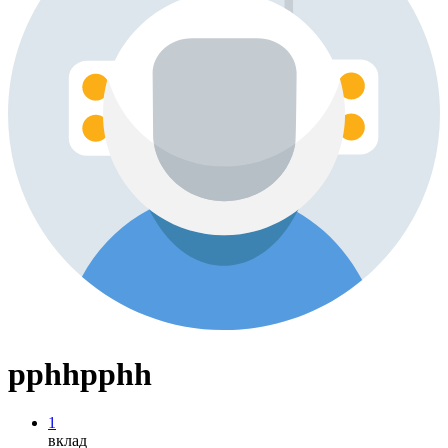
pphhpphh
1
вклад