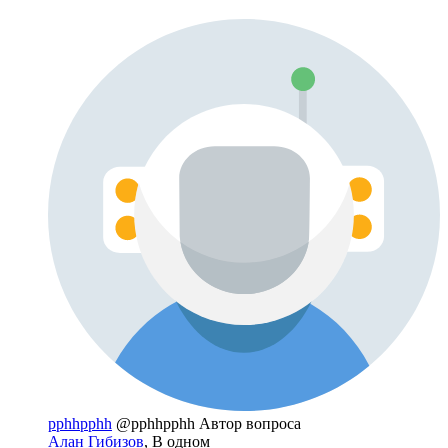
pphhpphh
@pphhpphh
Автор вопроса
Алан Гибизов
, В одном