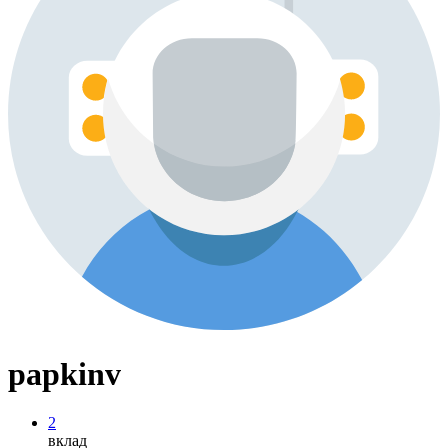
papkinv
2
вклад