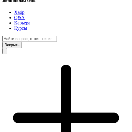
другие проекты хабра
Хабр
Q&A
Карьера
Курсы
Закрыть