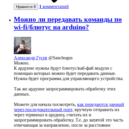
1
комментарий
Нравится
8
Можно ли передавать команды по
wi-fi/блютус на arduino?
Александр Гусев
@Sanchogus
Можно.
К ардуине нужны будут блютус/вай-фай модули с
помощью которых можно будет передавать данные.
Нужна будет программа для управляющего устройства.
Так же ардуине запрограммировать обработку этих
данных.
Можете для начала посмотреть,
как передаются данный
через последовательный порт
, вручную отправить их
через терминал в арудину, считать их и
запрограммировать обработку. Т.е. до запятой это часть
отвечающая за направление, после за расстояние