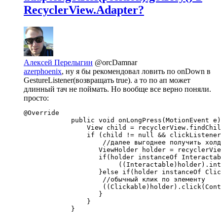
RecyclerView.Adapter?
Алексей Перелыгин
@orcDamnar
azerphoenix
, ну я бы рекомендовал ловить по onDown в
GestureListener(возвращать true). а то по ап может
длинный тач не поймать. Но вообще все верно поняли.
просто:
@Override

            public void onLongPress(MotionEvent e)
                View child = recyclerView.findChil
                if (child != null && clickListener
                    //далее выгоднее получить холд
                   ViewHolder holder = recyclerVie
                   if(holder instanceOf Interactab
                        ((Interactable)holder).int
                   }else if(holder instanceOf Clic
                    //обычный клик по элементу

                    ((Clickable)holder).click(Cont
                   }

                }

            }
