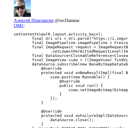
Алексей Перелыгин
@orcDamnar
OM1
:
setContentView(R.layout.activity_main);

        final Uri uri = Uri.parse("https://i.imgur
        final ImagePipeline imagePipeline = Fresco
        final ImageRequest request = ImageRequestB
                .setLowestPermittedRequestLevel(Im
        final DataSource<CloseableReference<Closea
        final ImageView view = ((ImageView) findVi
        dataSource.subscribe(new BaseBitmapDataSub
            @Override

            protected void onNewResultImpl(final B
                view.post(new Runnable() {

                    @Override

                    public void run() {

                        view.setImageBitmap(bitmap
                    }

                });

            }

            @Override

            protected void onFailureImpl(DataSourc
                dataSource.close();

            }
