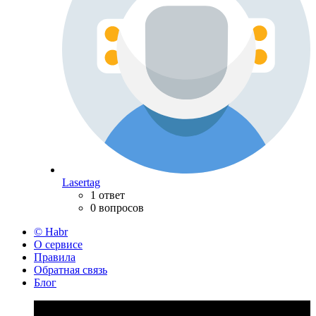
Lasertag
1 ответ
0 вопросов
© Habr
О сервисе
Правила
Обратная связь
Блог