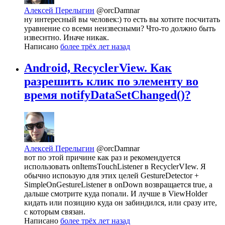
Алексей Перелыгин
@orcDamnar
ну интересный вы человек:) то есть вы хотите посчитать
уравнение со всеми неизвесными? Что-то должно быть
извеснтно. Иначе никак.
Написано
более трёх лет назад
Android, RecyclerView. Как
разрешить клик по элементу во
время notifyDataSetChanged()?
Алексей Перелыгин
@orcDamnar
вот по этой причине как раз и рекомендуется
использовать onItemsTouchListener в ReсyclerVIew. Я
обычно испоьзую для этих целей GestureDetector +
SimpleOnGestureListener в onDown возвращается true, а
дальше смотрите куда попали. И лучше в ViewHolder
кидать или позицию куда он забиндился, или сразу ите,
с которым связан.
Написано
более трёх лет назад