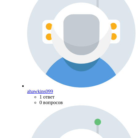
ahawkins099
1 ответ
0 вопросов