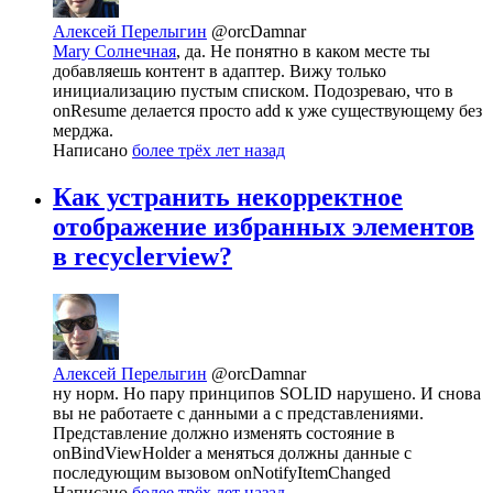
Алексей Перелыгин
@orcDamnar
Mary Солнечная
, да. Не понятно в каком месте ты
добавляешь контент в адаптер. Вижу только
инициализацию пустым списком. Подозреваю, что в
onResume делается просто add к уже существующему без
мерджа.
Написано
более трёх лет назад
Как устранить некорректное
отображение избранных элементов
в recyclerview?
Алексей Перелыгин
@orcDamnar
ну норм. Но пару принципов SOLID нарушено. И снова
вы не работаете с данными а с представлениями.
Представление должно изменять состояние в
onBindViewHolder а меняться должны данные с
последующим вызовом onNotifyItemChanged
Написано
более трёх лет назад