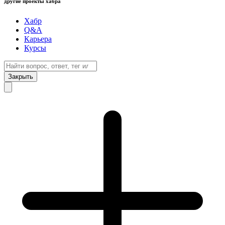
другие проекты хабра
Хабр
Q&A
Карьера
Курсы
Закрыть