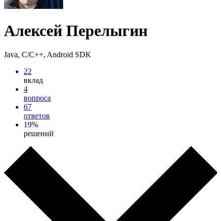
Алексей Перелыгин
Java, C/C++, Android SDK
22
вклад
4
вопроса
67
ответов
19%
решений