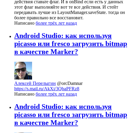
действия ставьте флаг. И в onBind если есть у данных
этот флаг выполняйте вот те все действия. И стейт
передавать лучше из LayoutManager.saveState. тогда он
более правильно все восстановит.
Написано
более трёх лет назад
Android Studio: как используя
picasso или fresco загрузить bitmap
в качестве Marker?
Алексей Перелыгин
@orcDamnar
https://s.mail.ru/AkXi/3QbaPFRz8
Написано
более трёх лет назад
Android Studio: как используя
picasso или fresco загрузить bitmap
в качестве Marker?