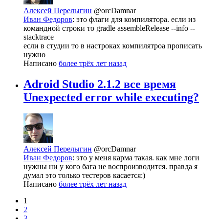
Алексей Перелыгин
@orcDamnar
Иван Федоров
: это флаги для компилятора. если из
командной строки то gradle assembleRelease --info --
stacktrace
если в студии то в настроках компилятроа прописать
нужно
Написано
более трёх лет назад
Adroid Studio 2.1.2 все время
Unexpected error while executing?
Алексей Перелыгин
@orcDamnar
Иван Федоров
: это у меня карма такая. как мне логи
нужны ни у кого бага не воспроизводится. правда я
думал это только тестеров касается:)
Написано
более трёх лет назад
1
2
3