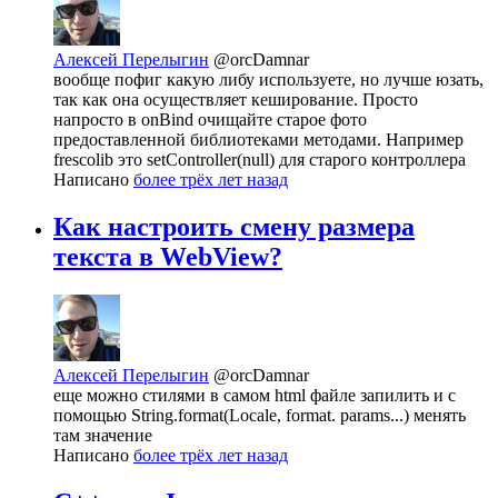
Алексей Перелыгин
@orcDamnar
вообще пофиг какую либу используете, но лучше юзать,
так как она осуществляет кеширование. Просто
напросто в onBind очищайте старое фото
предоставленной библиотеками методами. Например
frescolib это setController(null) для старого контроллера
Написано
более трёх лет назад
Как настроить смену размера
текста в WebView?
Алексей Перелыгин
@orcDamnar
еще можно стилями в самом html файле запилить и с
помощью String.format(Locale, format. params...) менять
там значение
Написано
более трёх лет назад