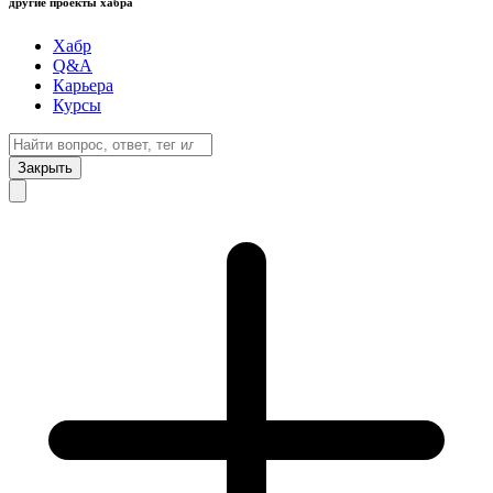
другие проекты хабра
Хабр
Q&A
Карьера
Курсы
Закрыть