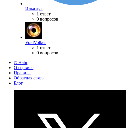
Илья лук
1 ответ
0 вопросов
VoidVolker
1 ответ
0 вопросов
© Habr
О сервисе
Правила
Обратная связь
Блог