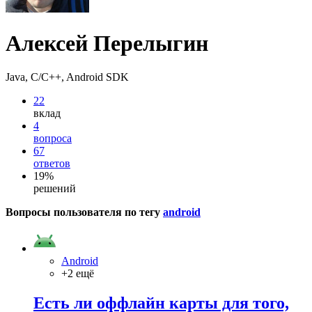
Алексей Перелыгин
Java, C/C++, Android SDK
22
вклад
4
вопроса
67
ответов
19%
решений
Вопросы пользователя по тегу
android
Android
+2 ещё
Есть ли оффлайн карты для того,