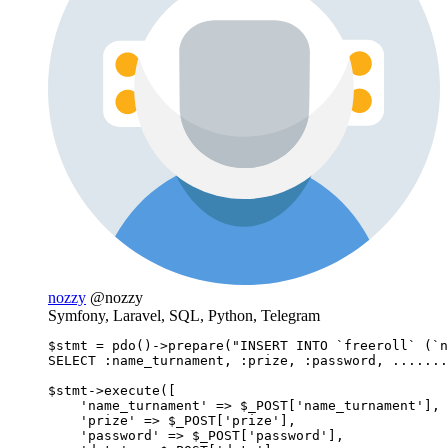
nozzy
@nozzy
Symfony, Laravel, SQL, Python, Telegram
$stmt = pdo()->prepare("INSERT INTO `freeroll` (`n
SELECT :name_turnament, :prize, :password, .......
$stmt->execute([

    'name_turnament' => $_POST['name_turnament'],

    'prize' => $_POST['prize'],

    'password' => $_POST['password'],
