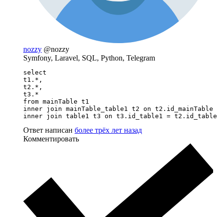
nozzy
@nozzy
Symfony, Laravel, SQL, Python, Telegram
select

t1.*,

t2.*,

t3.*

from mainTable t1

inner join mainTable_table1 t2 on t2.id_mainTable 
inner join table1 t3 on t3.id_table1 = t2.id_table
Ответ написан
более трёх лет назад
Комментировать