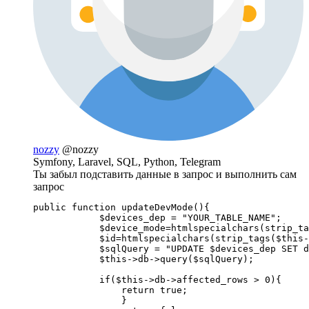
nozzy
@nozzy
Symfony, Laravel, SQL, Python, Telegram
Ты забыл подставить данные в запрос и выполнить сам
запрос
public function updateDevMode(){

            $devices_dep = "YOUR_TABLE_NAME";

            $device_mode=htmlspecialchars(strip_ta
            $id=htmlspecialchars(strip_tags($this-
            $sqlQuery = "UPDATE $devices_dep SET d
            $this->db->query($sqlQuery);

            if($this->db->affected_rows > 0){

                return true;

                }
