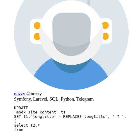
nozzy
@nozzy
Symfony, Laravel, SQL, Python, Telegram
UPDATE 

`modx_site_content` t1

SET t1.`longtitle` = REPLACE(`longtitle`, ' ? ', 

(

select t2.*

from 
