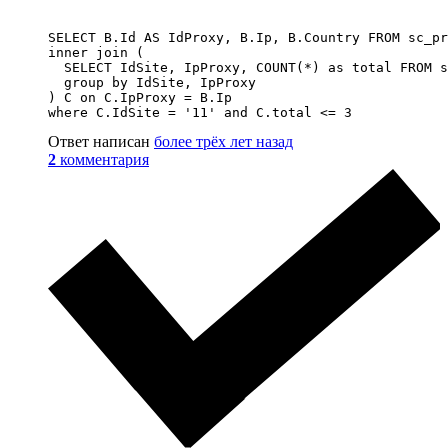
SELECT B.Id AS IdProxy, B.Ip, B.Country FROM sc_pr
inner join (

  SELECT IdSite, IpProxy, COUNT(*) as total FROM s
  group by IdSite, IpProxy

) C on C.IpProxy = B.Ip

where C.IdSite = '11' and C.total <= 3
Ответ написан
более трёх лет назад
2
комментария