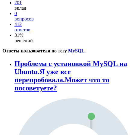
201
вклад
0
вопросов
412
ответов
31%
решений
Ответы пользователя по тегу
MySQL
Проблема с установкой MySQL на
Ubuntu.Я уже все
перепробовала.Может что то
посоветуете?