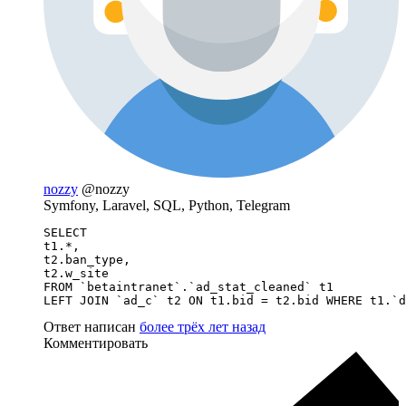
nozzy
@nozzy
Symfony, Laravel, SQL, Python, Telegram
SELECT 

t1.*,

t2.ban_type,

t2.w_site

FROM `betaintranet`.`ad_stat_cleaned` t1 

LEFT JOIN `ad_c` t2 ON t1.bid = t2.bid WHERE t1.`d
Ответ написан
более трёх лет назад
Комментировать