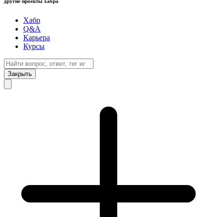
другие проекты хабра
Хабр
Q&A
Карьера
Курсы
Закрыть