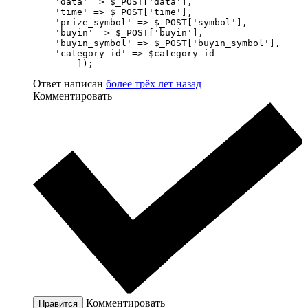
    'data' => $_POST['data'],

    'time' => $_POST['time'],

    'prize_symbol' => $_POST['symbol'],

    'buyin' => $_POST['buyin'],

    'buyin_symbol' => $_POST['buyin_symbol'],

    'category_id' => $category_id

	]);
Ответ написан
более трёх лет назад
Комментировать
Комментировать
Нравится