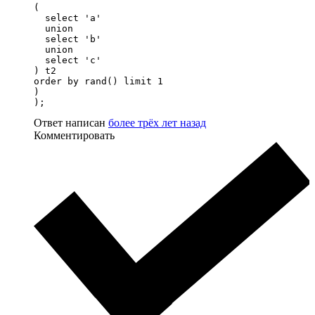
(

  select 'a'

  union

  select 'b'

  union

  select 'c'

) t2

order by rand() limit 1

)

);
Ответ написан
более трёх лет назад
Комментировать