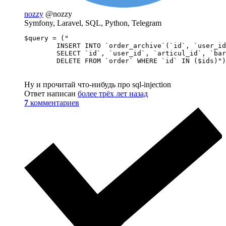
nozzy
@nozzy
Symfony, Laravel, SQL, Python, Telegram
$query = ("

        INSERT INTO `order_archive`(`id`, `user_id
        SELECT `id`, `user_id`, `articul_id`, `bar
        DELETE FROM `order` WHERE `id` IN ($ids)")
Ну и прочитай что-нибудь про sql-injection
Ответ написан
более трёх лет назад
7
комментариев