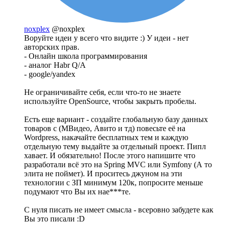
noxplex
@noxplex
Воруйте идеи у всего что видите :) У идеи - нет
авторских прав.
- Онлайн школа программирования
- аналог Habr Q/A
- google/yandex
Не ограничивайте себя, если что-то не знаете
используйте OpenSource, чтобы закрыть пробелы.
Есть еще вариант - создайте глобальную базу данных
товаров с (МВидео, Авито и тд) повесьте её на
Wordpress, накачайте бесплатных тем и каждую
отдельную тему выдайте за отдельный проект. Пипл
хавает. И обязательно! После этого напишите что
разработали всё это на Spring MVC или Symfony (А то
элита не поймет). И проситесь джуном на эти
технологии с ЗП минимум 120к, попросите меньше
подумают что Вы их нае***те.
С нуля писать не имеет смысла - всеровно забудете как
Вы это писали :D