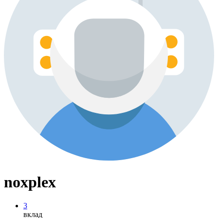
noxplex
3
вклад