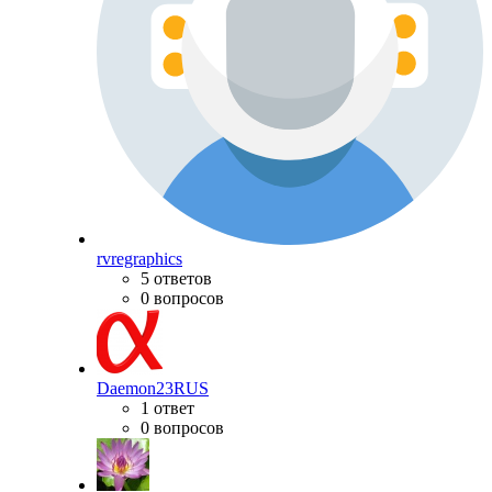
rvregraphics
5 ответов
0 вопросов
Daemon23RUS
1 ответ
0 вопросов