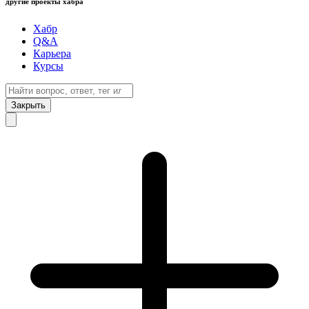
другие проекты хабра
Хабр
Q&A
Карьера
Курсы
Закрыть