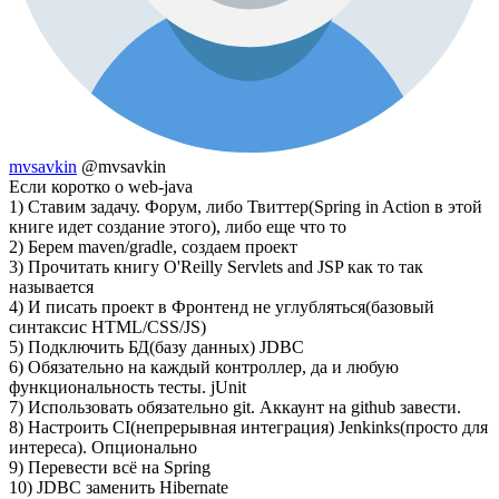
mvsavkin
@mvsavkin
Если коротко о web-java
1) Ставим задачу. Форум, либо Твиттер(Spring in Action в этой
книге идет создание этого), либо еще что то
2) Берем maven/gradle, создаем проект
3) Прочитать книгу O'Reilly Servlets and JSP как то так
называется
4) И писать проект в Фронтенд не углубляться(базовый
синтаксис HTML/CSS/JS)
5) Подключить БД(базу данных) JDBC
6) Обязательно на каждый контроллер, да и любую
функциональность тесты. jUnit
7) Использовать обязательно git. Аккаунт на github завести.
8) Настроить CI(непрерывная интеграция) Jenkinks(просто для
интереса). Опционально
9) Перевести всё на Spring
10) JDBC заменить Hibernate