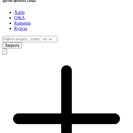
другие проекты хабра
Хабр
Q&A
Карьера
Курсы
Закрыть