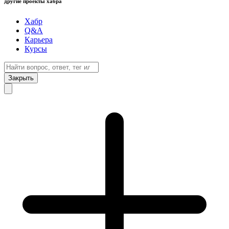
другие проекты хабра
Хабр
Q&A
Карьера
Курсы
Закрыть