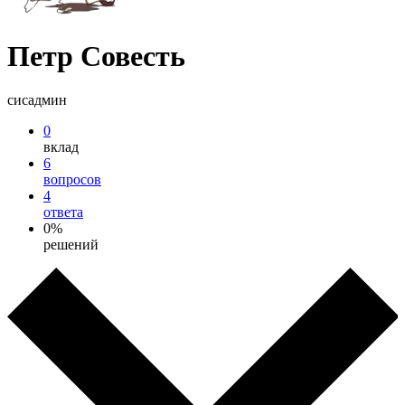
Петр Совесть
сисадмин
0
вклад
6
вопросов
4
ответа
0%
решений