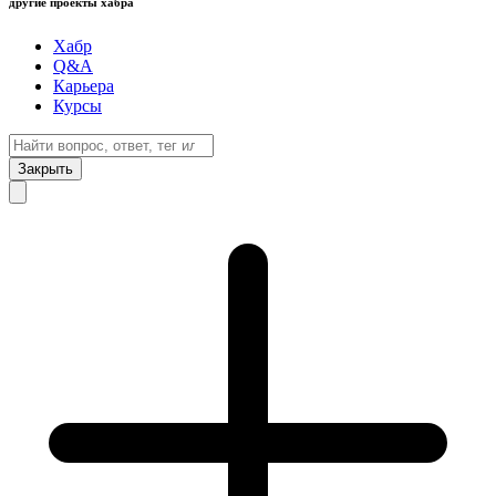
другие проекты хабра
Хабр
Q&A
Карьера
Курсы
Закрыть