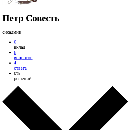
Петр Совесть
сисадмин
0
вклад
6
вопросов
4
ответа
0%
решений