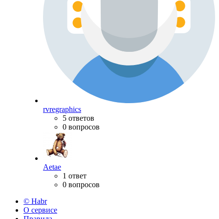
rvregraphics
5 ответов
0 вопросов
Aetae
1 ответ
0 вопросов
© Habr
О сервисе
Правила