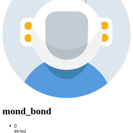
mond_bond
0
вклад