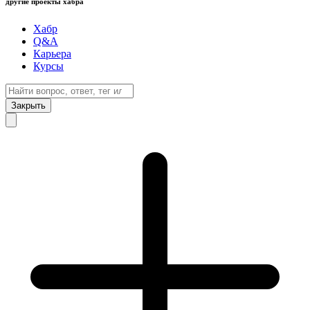
другие проекты хабра
Хабр
Q&A
Карьера
Курсы
Закрыть