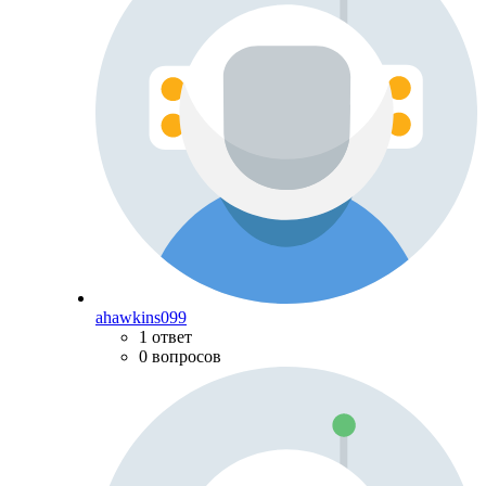
ahawkins099
1 ответ
0 вопросов