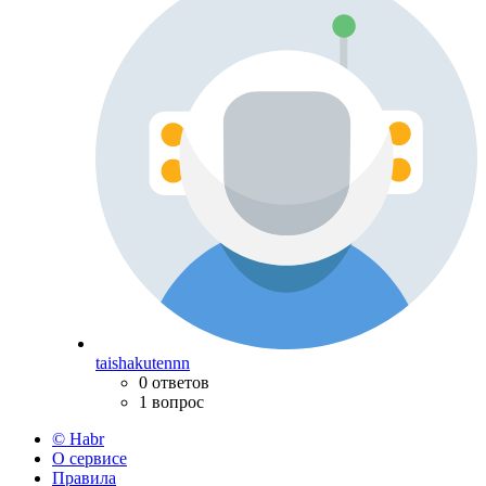
taishakutennn
0 ответов
1 вопрос
© Habr
О сервисе
Правила