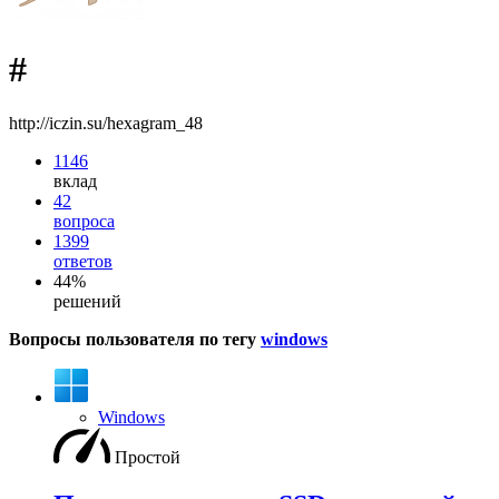
#
http://iczin.su/hexagram_48
1146
вклад
42
вопроса
1399
ответов
44%
решений
Вопросы пользователя по тегу
windows
Windows
Простой