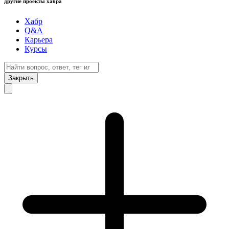
другие проекты хабра
Хабр
Q&A
Карьера
Курсы
Закрыть