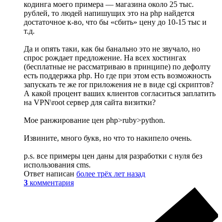
кодинга моего примера — магазина около 25 тыс.
рублей, то людей напишущих это на php найдется
достаточное к-во, что бы «сбить» цену до 10-15 тыс и
т.д.
Да и опять таки, как бы банально это не звучало, но
спрос рождает предложение. На всех хостингах
(бесплатные не рассматриваю в принципе) по дефолту
есть поддержка php. Но где при этом есть возможность
запускать те же ror приложения не в виде cgi скриптов?
А какой процент ваших клиентов согласиться заплатить
на VPN\root сервер для сайта визитки?
Мое ранжирование цен php>ruby>python.
Извините, много букв, но что то накипело очень.
p.s. все примеры цен даны для разработки с нуля без
использования cms.
Ответ написан
более трёх лет назад
3
комментария