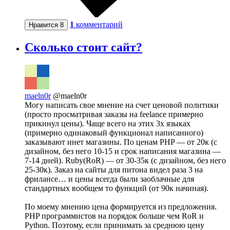
1
комментарий
Нравится
8
Сколько стоит сайт?
maeln0r
@maeln0r
Могу написать свое мнение на счет ценовой политики
(просто просматривая заказы на feelance примерно
прикинул цены). Чаще всего на этих 3х языках
(примерно одинаковый функционал написанного)
заказывают инет магазины. По ценам PHP — от 20к (с
дизайном, без него 10-15 и срок написания магазина —
7-14 дней). Ruby(RoR) — от 30-35к (с дизайном, без него
25-30к). Заказ на сайты для питона видел раза 3 на
фрилансе… и цены всегда были заоблачные для
стандартных вообщем то функций (от 90к начиная).
По моему мнению цена формируется из предложения.
PHP программистов на порядок больше чем RoR и
Python. Поэтому, если принимать за среднюю цену