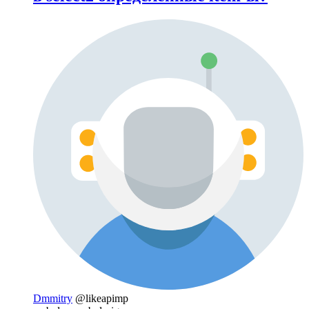
Dmmitry
@likeapimp