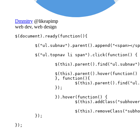
Dmmitry
@likeapimp
web dev, web design
$(document).ready(function(){

	$("ul.subnav").parent().append("<span></span>"); 

	$("ul.topnav li span").click(function() {

		$(this).parent().find("ul.subnav").slideDown('fast').show(); 

		$(this).parent().hover(function() {

		}, function(){	

			$(this).parent().find("ul.subnav").slideUp('slow'); 

		});

		}).hover(function() { 

			$(this).addClass("subhover"); 

			$(this).removeClass("subhover"); 

	});

});