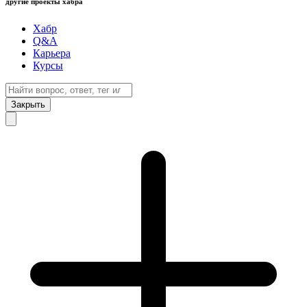
другие проекты хабра
Хабр
Q&A
Карьера
Курсы
Закрыть