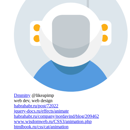
Dmmitry
@likeapimp
web dev, web design
habrahabr.ru/post/72022
jquery-docs.ru/effects/animate
habrahabr.ru/company/nordavind/blog/209462
www.wisdomweb.ru/CSS3/animation.php
htmlbook.ru/css/cat/animation