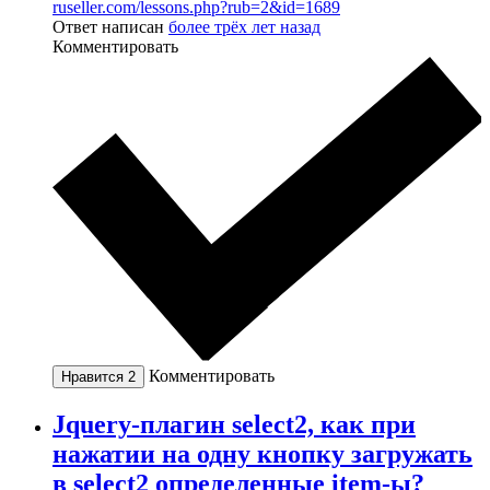
ruseller.com/lessons.php?rub=2&id=1689
Ответ написан
более трёх лет назад
Комментировать
Комментировать
Нравится
2
Jquery-плагин select2, как при
нажатии на одну кнопку загружать
в select2 определенные item-ы?