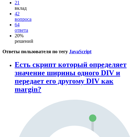
21
вклад
42
вопроса
64
ответа
20%
решений
Ответы пользователя по тегу
JavaScript
Есть скрипт который определяет
значение ширины одного DIV и
передает его другому DIV как
margin?