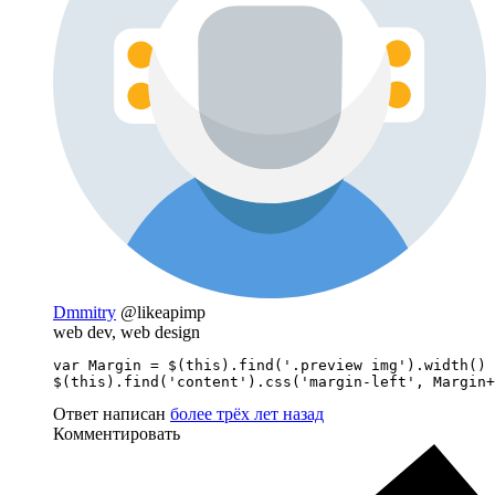
Dmmitry
@likeapimp
web dev, web design
var Margin = $(this).find('.preview img').width() 
$(this).find('content').css('margin-left', Margin+
Ответ написан
более трёх лет назад
Комментировать