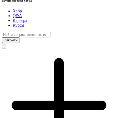
другие проекты хабра
Хабр
Q&A
Карьера
Курсы
Закрыть