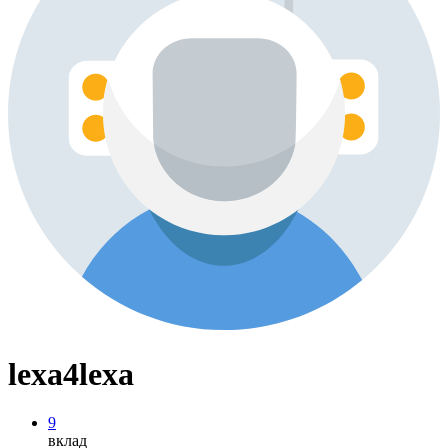
lexa4lexa
9
вклад