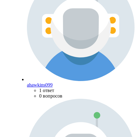
ahawkins099
1 ответ
0 вопросов