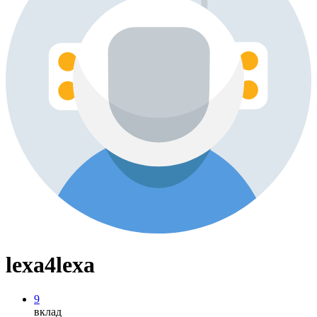
lexa4lexa
9
вклад