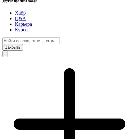
другие проекты хабра
Хабр
Q&A
Карьера
Курсы
Закрыть