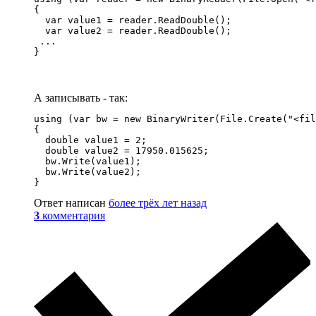
{

  var value1 = reader.ReadDouble();

  var value2 = reader.ReadDouble();

 ...

}
А записывать - так:
using (var bw = new BinaryWriter(File.Create("<fil
{

  double value1 = 2;

  double value2 = 17950.015625;

  bw.Write(value1);

  bw.Write(value2);

}
Ответ написан
более трёх лет назад
3
комментария