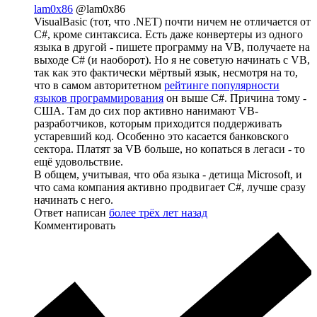
lam0x86
@lam0x86
VisualBasic (тот, что .NET) почти ничем не отличается от
C#, кроме синтаксиса. Есть даже конвертеры из одного
языка в другой - пишете программу на VB, получаете на
выходе C# (и наоборот). Но я не советую начинать с VB,
так как это фактически мёртвый язык, несмотря на то,
что в самом авторитетном
рейтинге популярности
языков программирования
он выше C#. Причина тому -
США. Там до сих пор активно нанимают VB-
разработчиков, которым приходится поддерживать
устаревший код. Особенно это касается банковского
сектора. Платят за VB больше, но копаться в легаси - то
ещё удовольствие.
В общем, учитывая, что оба языка - детища Microsoft, и
что сама компания активно продвигает C#, лучше сразу
начинать с него.
Ответ написан
более трёх лет назад
Комментировать