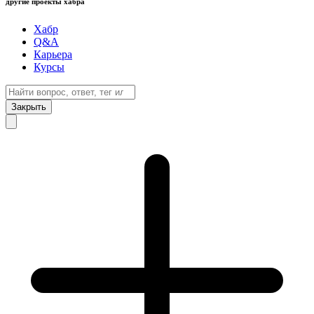
другие проекты хабра
Хабр
Q&A
Карьера
Курсы
Закрыть