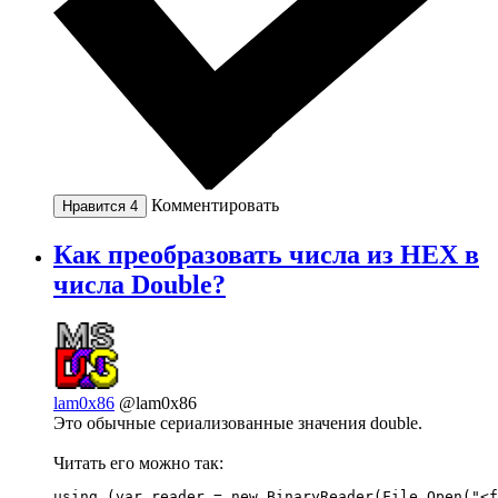
Комментировать
Нравится
4
Как преобразовать числа из HEX в
числа Double?
lam0x86
@lam0x86
Это обычные сериализованные значения double.
Читать его можно так:
using (var reader = new BinaryReader(File.Open("<f