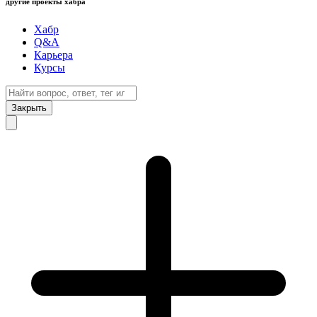
другие проекты хабра
Хабр
Q&A
Карьера
Курсы
Закрыть