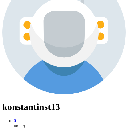
konstantinst13
0
вклад